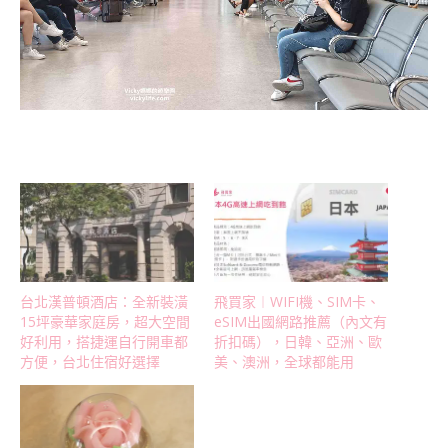
台北漢普頓酒店：全新裝潢
飛買家︱WIFI機、SIM卡、
15坪豪華家庭房，超大空間
eSIM出國網路推薦（內文有
好利用，搭捷運自行開車都
折扣碼），日韓、亞洲、歐
方便，台北住宿好選擇
美、澳洲，全球都能用