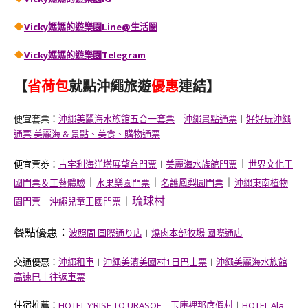
Vicky媽媽的遊樂園
Line@生活圈
Vicky媽媽的遊樂園
Telegram
【
省荷包
就點沖繩旅遊
優惠
連結】
便宜套票
：
沖繩美麗海水族館五合一套票
︱
沖繩景點通票
︱
好好玩沖繩
通票 美麗海 & 景點、美食、購物通票
︱
便宜票劵：
古宇利海洋塔展望台門票
︱
美麗海水族館門票
世界文化王
︱
︱
︱
國門票＆工藝體驗
水果樂園門票
名護鳳梨園門票
沖繩東南植物
︱
琉球村
園門票
︱
沖繩兒童王國門票
餐點優惠：
波照間 国際通り店
︱
燒肉本部牧場 國際通店
交通優惠：
沖繩租車
︱
沖繩美濱美國村1日巴士票
︱
沖繩美麗海水族館
高速巴士往返車票
住宿推薦：
HOTEL Y’RISE TO URASOE
︱
玉庫裡那度假村
︱
HOTEL Ala