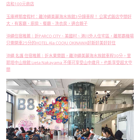
店和100元商店
玉庫裡那度假村：離沖繩美麗海水族館3分鐘車程！ 公寓式飯店空間好
大，有客廳、廚房、餐廳、洗衣房，適合親子
沖繩住宿推薦︱近PARCO CITY、美國村、港川外人住宅區，離那霸機場
只需開車25分的HOTEL Ala COOJU OKINAWA好新好美好好住
沖繩 名護 住宿推薦︱近水果樂園，離沖繩美麗海水族館車程30分，里
耶塔中山旅館 Lieta Nakayama 不僅可享受山中歲月，也能享受超大空
間