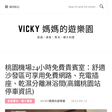
Skip
MENU
to
content
VICKY 媽媽的遊樂園
旅遊、美食、育兒、親子料理
桃園機場24小時免費貴賓室：舒適
沙發區可享用免費網路、充電插
座、乾濕分離淋浴間(高鐵桃園站
停車資訊)
就是愛玩︱親子優遊
VICKY媽媽的遊樂園
2023-09-12