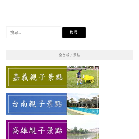
搜
尋
關
鍵
全台親子景點
字: