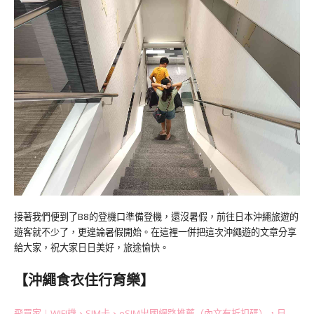
接著我們便到了B8的登機口準備登機，還沒暑假，前往日本沖繩旅遊的
遊客就不少了，更遑論暑假開始。在這裡一併把這次沖繩遊的文章分享
給大家，祝大家日日美好，旅途愉快。
【沖繩食衣住行育樂】
飛買家︱WIFI機、SIM卡、eSIM出國網路推薦（內文有折扣碼），日