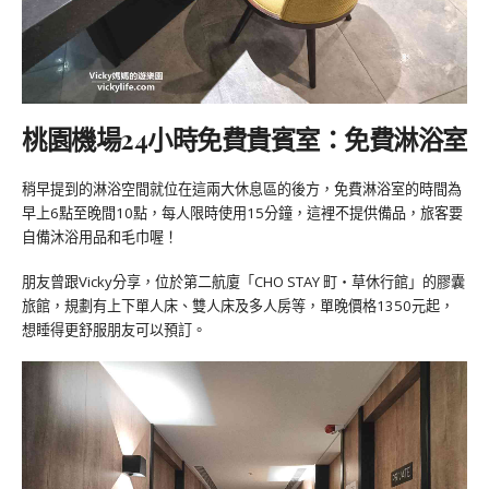
桃園機場24小時免費貴賓室：免費淋浴室
稍早提到的淋浴空間就位在這兩大休息區的後方，免費淋浴室的時間為
早上6點至晚間10點，每人限時使用15分鐘，這裡不提供備品，旅客要
自備沐浴用品和毛巾喔！
朋友曾跟Vicky分享，位於第二航廈「CHO STAY 町・草休行館」的膠囊
旅館，規劃有上下單人床、雙人床及多人房等，單晚價格1350元起，
想睡得更舒服朋友可以預訂。