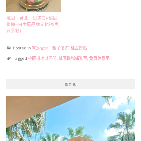
桃園、台北一日遊(2)-桃園
楊梅~白木屋品牌文化館(免
費參觀)
Posted in
就是愛玩︱親子優遊
,
桃園景點
Tagged
桃園機場淋浴間
,
桃園機場哺乳室
,
免費休息室
關於我