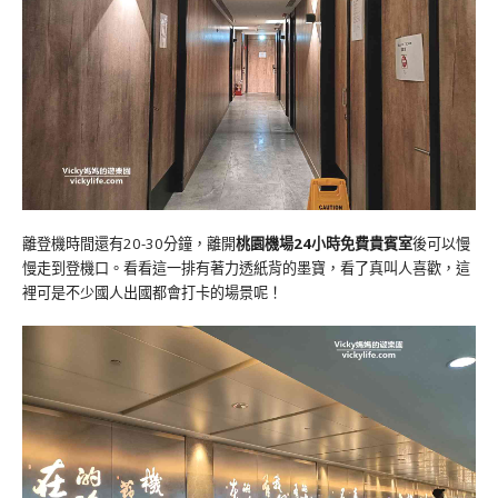
離登機時間還有20-30分鐘，離開
桃園機場24小時免費貴賓室
後可以慢
慢走到登機口。看看這一排有著力透紙背的墨寶，看了真叫人喜歡，這
裡可是不少國人出國都會打卡的場景呢！