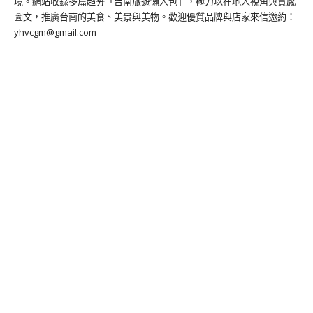
境。網站收錄多篇超夯「台南旅遊懶人包」，極力以在地人視角與質感
圖文，推廣台南的美食、美景與美物。歡迎優質品牌與店家來信邀約：
yhvcgm@gmail.com