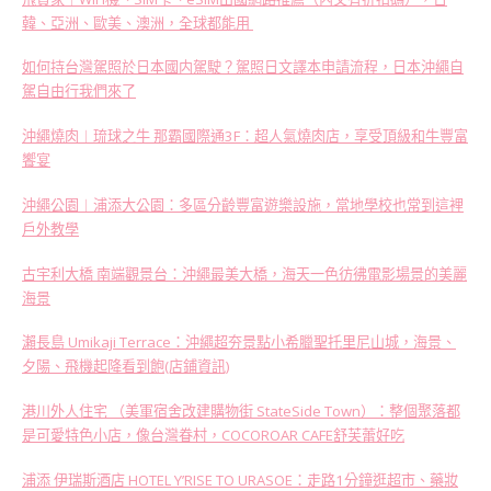
韓、亞洲、歐美、澳洲，全球都能用
如何持台灣駕照於日本國内駕駛？駕照日文譯本申請流程，日本沖繩自
駕自由行我們來了
沖繩燒肉︱琉球之牛 那霸國際通3F：超人氣燒肉店，享受頂級和牛豐富
饗宴
沖繩公園︱浦添大公園：多區分齡豐富遊樂設施，當地學校也常到這裡
戶外教學
古宇利大橋 南端觀景台：沖繩最美大橋，海天一色彷彿電影場景的美麗
海景
瀨長島 Umikaji Terrace：沖繩超夯景點小希臘聖托里尼山城，海景、
夕陽、飛機起降看到飽(店鋪資訊)
港川外人住宅 （美軍宿舍改建購物街 StateSide Town）：整個聚落都
是可愛特色小店，像台灣眷村，COCOROAR CAFE舒芙蕾好吃
浦添 伊瑞斯酒店 HOTEL Y’RISE TO URASOE：走路1分鐘逛超市、藥妝