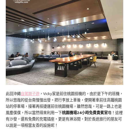
此回沖繩
自駕親子遊
，Vicky家是前往桃園搭機的，由於是下午的班機，
所以悠哉的從台南慢慢出發。把行李放上車後，便開著車前往高鐵桃園
站的停車場，接著再搭捷運前往桃園機場，雖然悠哉，可是一路上也是
風塵僕僕，所以當然得來利用一下
桃園機場24小時免費貴賓室
嚕！這裡
有沙發，還有免費的充電插座，更是有淋浴間，對於長途旅行的朋友可
以說是一項相當友善的設施呢！