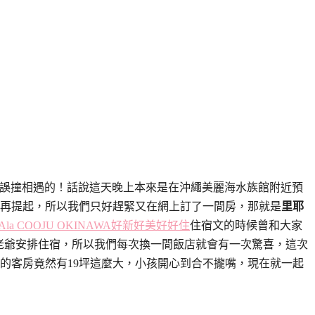
誤打誤撞相遇的！話說這天晚上本來是在沖繩美麗海水族館附近預
再提起，所以我們只好趕緊又在網上訂了一間房，那就是
里耶
 Ala COOJU OKINAWA好新好美好好住
住宿文的時候曾和大家
，老爺安排住宿，所以我們每次換一間飯店就會有一次驚喜，這次
幣的客房竟然有19坪這麼大，小孩開心到合不攏嘴，現在就一起