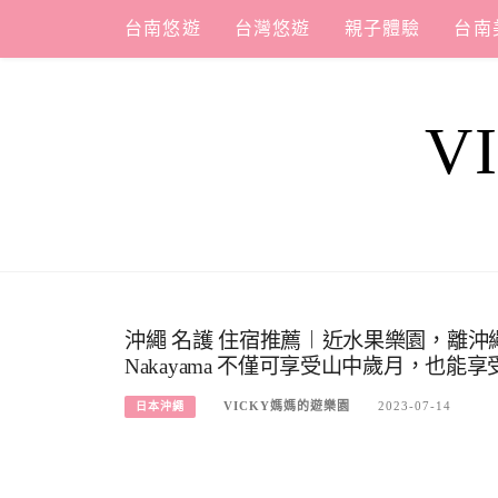
Skip
台南悠遊
台灣悠遊
親子體驗
台南
to
content
V
沖繩 名護 住宿推薦︱近水果樂園，離沖繩
Nakayama 不僅可享受山中歲月，也能
VICKY媽媽的遊樂園
2023-07-14
日本沖繩