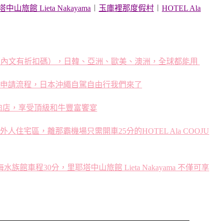
中山旅館 Lieta Nakayama
︱
玉庫裡那度假村
︱
HOTEL Ala
推薦（內文有折扣碼），日韓、亞洲、歐美、澳洲，全球都能用
申請流程，日本沖繩自駕自由行我們來了
肉店，享受頂級和牛豐富饗宴
人住宅區，離那霸機場只需開車25分的HOTEL Ala COOJU
車程30分，里耶塔中山旅館 Lieta Nakayama 不僅可享