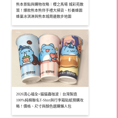
熊本景點與購物攻略︱櫻之馬場 城彩苑散
策！爆款熊本熊伴手禮大掃貨、杉養蜂園
蜂巢冰淇淋與熊本城周邊散步地圖
2026清心福全×貓貓蟲咖波︱台灣製造
100%純棉聯名T-Shirt與行李箱貼紙預購攻
略！價格、尺寸與顏色選購懶人包