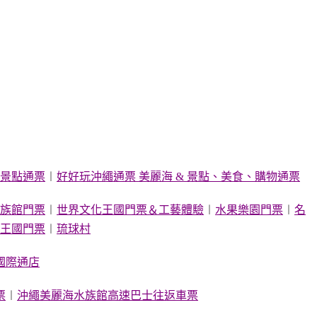
景點通票
︱
好好玩沖繩通票 美麗海 & 景點、美食、購物通票
族館門票
︱
世界文化王國門票＆工藝體驗
︱
水果樂園門票
︱
名
王國門票
︱
琉球村
國際通店
票
︱
沖繩美麗海水族館高速巴士往返車票