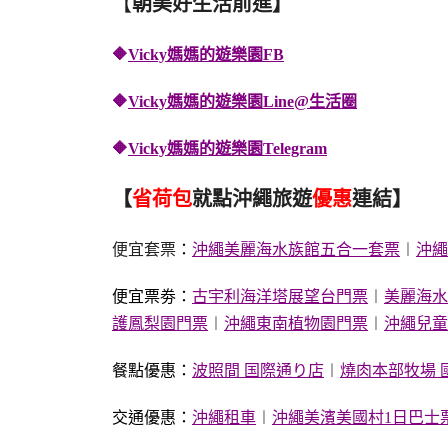
【
朝美好生活前進】
🔶
Vicky媽媽的遊樂園FB
🔶
Vicky媽媽的遊樂園
Line@生活圈
🔶
Vicky媽媽的遊樂園
Telegram
【
省荷包
就點沖繩旅遊
優惠
連結】
便宜套票
：
沖繩美麗海水族館五合一套票
︱
沖繩
便宜票劵：
古宇利海洋塔展望台門票
︱
美麗海水
護鳳梨園門票
︱
沖繩東南植物園門票
︱
沖繩兒童
餐點優惠：
波照間 国際通り店
︱
燒肉本部牧場 
交通優惠：
沖繩租車
︱
沖繩美濱美國村1日巴士