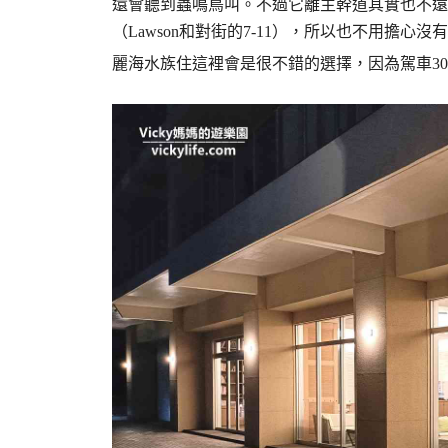
還會聽到蟲鳴鳥叫。不過它離主幹道其實也不遠
（Lawson和對街的7-11），所以也不用擔
麗海水族住這裡會是很不錯的選擇，因為駕車3