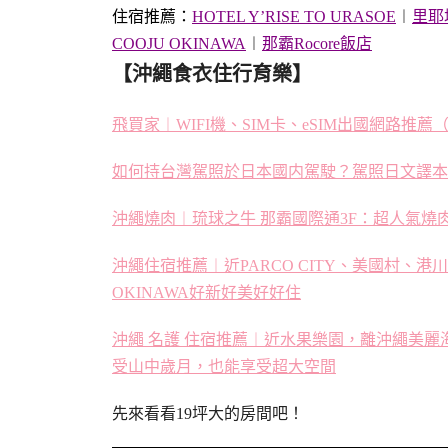
住宿推薦：
HOTEL Y’RISE TO URASOE
︱
里耶塔
COOJU OKINAWA
︱
那霸Rocore飯店
【沖繩食衣住行育樂】
飛買家︱WIFI機、SIM卡、eSIM出國網路
如何持台灣駕照於日本國内駕駛？駕照日文譯本
沖繩燒肉︱琉球之牛 那霸國際通3F：超人氣燒
沖繩住宿推薦︱近PARCO CITY、美國村、港川外
OKINAWA好新好美好好住
沖繩 名護 住宿推薦︱近水果樂園，離沖繩美麗海水族館
受山中歲月，也能享受超大空間
先來看看19坪大的房間吧！