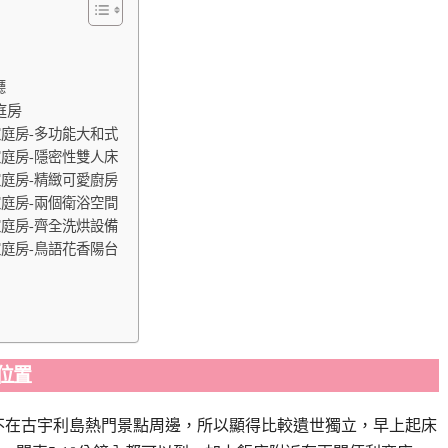
廳
家庭房
9坪家庭房-多功能大和式
9坪家庭房-隱密性雙人床
9坪家庭房-精緻可愛廚房
9坪家庭房-兩個衛浴空間
9坪家庭房-齊全洗烘設備
9坪家庭房-鳥語花香陽台
理位置
不在古宇利島熱門景點周邊，所以顯得比較遺世獨立，早上起床