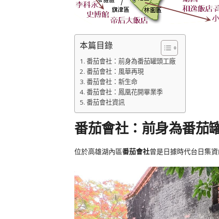
本篇目錄
番茄會社：前身為番茄罐頭工廠
番茄會社：風華再現
番茄會社：新生命
番茄會社：鳳凰花開畢業季
番茄會社資訊
番茄會社：前身為番茄
位於高雄湖內區
番茄會社
曾是日據時代台日集資