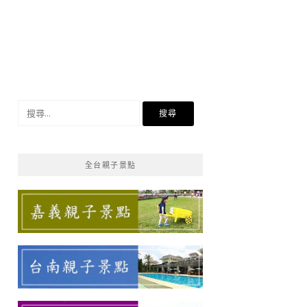
搜
尋
關
鍵
全台親子景點
字: