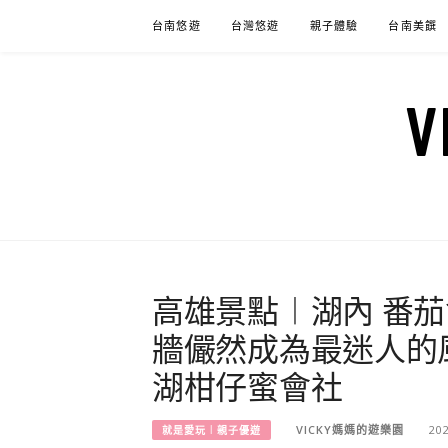
Skip
台南悠遊
台灣悠遊
親子體驗
台南美饌
to
content
高雄景點︱湖內 番
牆儼然成為最迷人的
湖柑仔蜜會社
VICKY媽媽的遊樂園
20
就是愛玩︱親子優遊