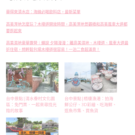
華得來清水店：海線必喝飲料店，最新菜單
高美溼地怎麼玩？木棧道開放時間，高美溼地景觀橋和高美風車大道都
要逛起來
高美濕地豪華露營︱蟬說 夕陽漫漫：離高美濕地、木棧道、風車大道最
近住宿，想輕鬆包場木棧道很容易！一泊二食超滿意！
台中景點|清水眷村文化園
台中景點|梧棲漁港：拍海
區：免門票．一起來尋找光
鮮公仔、3D彩繪、吃海鮮、
陰的故事
逛魚市集、買魚貨