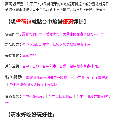
高鐵-請至臺中站下車，搭乘計程車約40分鐘可抵達。或於臺鐵新烏日
站搭乘經由海線之火車至清水站下車，轉搭計程車約6分鐘可抵達。
【想
省荷包
就點台中旅遊
優惠
連結】
優惠門票：
麗寶樂園門票・美食套票
︱
大雪山國家森林遊樂區門票
精品飯店：
台中沐蘭精品旅館
︱
福容大飯店麗寶樂園住宿
美食饗宴：
赤鬼牛排
戶外活動：
台中半日遊
︱
台中包車一日遊
︱
台中薰衣草森林門票
特色體驗：
︱
麗寶國際賽車場卡丁車體驗
台中三井 OUTLET 雪樂地
︱
台中舊城巡禮 & 太陽餅手作體驗
︱
︱
交通優惠：
台中租Gogoro
台中最低價租車
台中 – 清境
共乘景點接
送
【清水好吃好玩好住
】