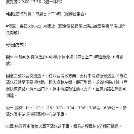
展覽廳：9:00-17:30（週一休館）
￭園區定時導覽：每週日下午3時（服務台集合）
￭停車：每日6:00-22:00開放（配合演藝廳晚上演出或廣場夜間演出延
長開放）
￭交通方式：
開車-車輛可免費停放於中心地下停車場（每日上午6時至晚間10時開
放）
國道三號沙鹿交流道下，往沙鹿清水方向，直行中清路循省道臺10線往
清水行駛至下高架道路，遇忠貞路左轉，即可到達。或省道臺61線（西
濱快速道路）清水出口下，遇中清路轉往清水方向，至忠貞路右轉即可
到達。
公車-搭乘111、123、128、303、304、306、306區、688公車，於
清水國中站或港區藝術中心站下車。
火車-搭乘經由海線火車至清水站下車，轉乘計程車約6分鐘可抵達。