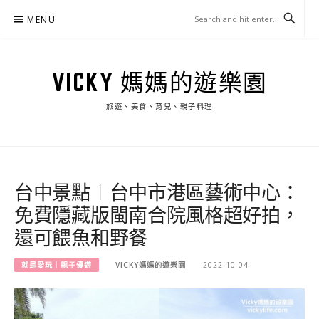
Skip
MENU
to
content
VICKY 媽媽的遊樂園
旅遊、美食、育兒、親子料理
台中景點︱台中市港區藝術中心：
免費隱藏版閩南合院風格超好拍，
還可餵魚和野餐
就是愛玩︱親子優遊
VICKY媽媽的遊樂園
2022-10-04