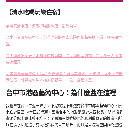
【清水吃喝玩樂住宿】
華得來清水店：海線必喝飲料店，最新菜單
台中市港區藝術中心：免費隱藏版閩南合院風格超好拍，還可餵魚和野
餐
高美溼地怎麼玩？木棧道開放時間，高美溼地景觀橋和高美風車大道都
要逛起來
高美濕地豪華露營︱蟬說 夕陽漫漫：離高美濕地、木棧道、風車大道最
近住宿，想輕鬆包場木棧道很容易！一泊二食超滿意！
台中市港區藝術中心：為什麼蓋在這裡
我也曾在台中待過一陣子，不過就是不知道有
台中市港區藝術中心
，原
來它於民國89年正式營運，因為台中的地形是屬於東西狹長，所以很多
資源分配上會比較不均。為了讓海岸線這邊也能順利做藝文的推廣，所
以在清水區建造了有高低起伏的人工矮丘，而且是以院落空間作為整體