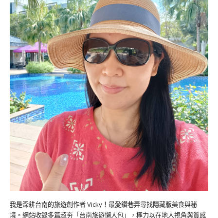
我是深耕台南的旅遊創作者 Vicky！最愛鑽巷弄尋找隱藏版美食與秘
境。網站收錄多篇超夯「台南旅遊懶人包」，極力以在地人視角與質感