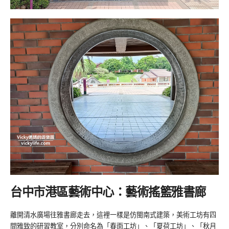
台中市港區藝術中心：藝術搖籃雅書廊
離開清水廣場往雅書廊走去，這裡一樣是仿閩南式建築，美術工坊有四
間雅致的研習教室，分別命名為「春雨工坊」、「夏荷工坊」、「秋月