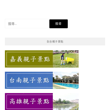
搜
尋
關
鍵
全台親子景點
字: