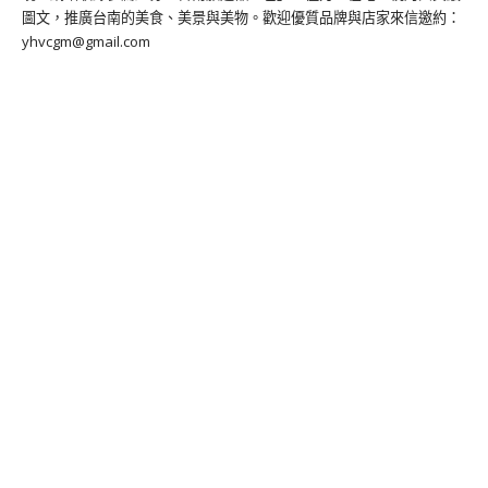
圖文，推廣台南的美食、美景與美物。歡迎優質品牌與店家來信邀約：
yhvcgm@gmail.com