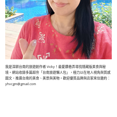
我是深耕台南的旅遊創作者 Vicky！最愛鑽巷弄尋找隱藏版美食與秘
境。網站收錄多篇超夯「台南旅遊懶人包」，極力以在地人視角與質感
圖文，推廣台南的美食、美景與美物。歡迎優質品牌與店家來信邀約：
yhvcgm@gmail.com