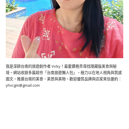
我是深耕台南的旅遊創作者 Vicky！最愛鑽巷弄尋找隱藏版美食與秘
境。網站收錄多篇超夯「台南旅遊懶人包」，極力以在地人視角與質感
圖文，推廣台南的美食、美景與美物。歡迎優質品牌與店家來信邀約：
yhvcgm@gmail.com