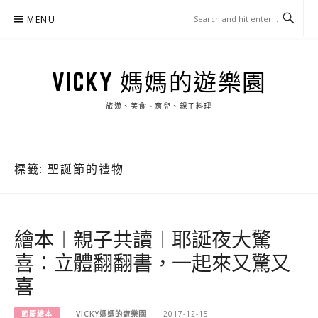
Skip
MENU
to
content
VICKY 媽媽的遊樂園
旅遊、美食、育兒、親子料理
標籤:
聖誕節的禮物
繪本︱親子共讀︱耶誕夜大驚
喜：立體翻翻書，一起來又驚又
喜
節慶繪本
VICKY媽媽的遊樂園
2017-12-15