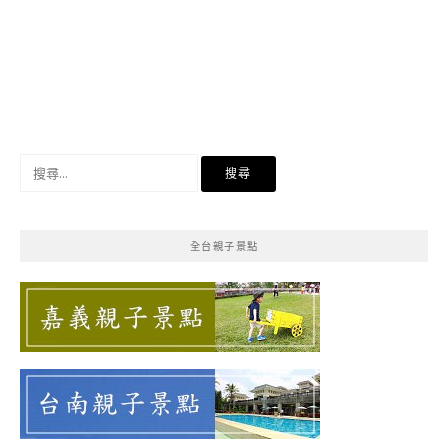
搜
尋
關
鍵
全台親子景點
字: