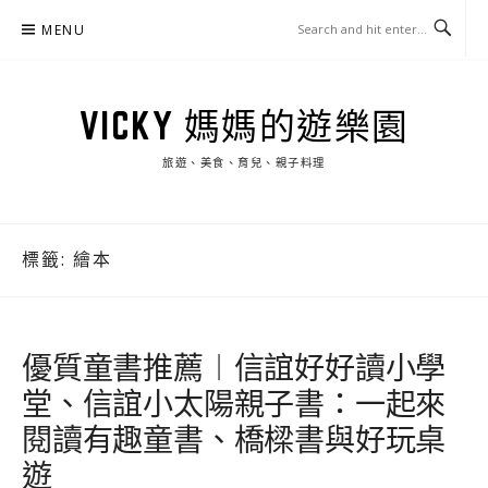
Skip
MENU
to
content
VICKY 媽媽的遊樂園
旅遊、美食、育兒、親子料理
標籤:
繪本
優質童書推薦︱信誼好好讀小學
堂、信誼小太陽親子書：一起來
閱讀有趣童書、橋樑書與好玩桌
遊