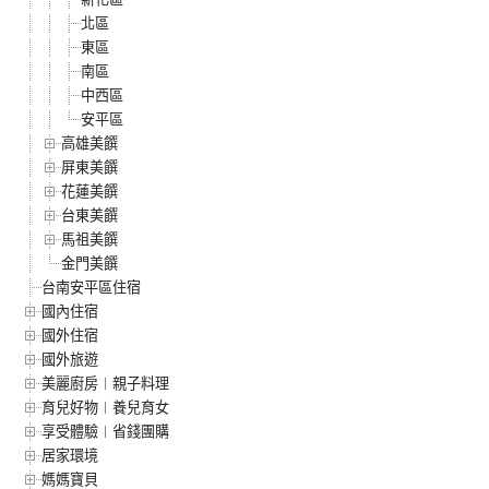
北區
東區
南區
中西區
安平區
高雄美饌
屏東美饌
花蓮美饌
台東美饌
馬祖美饌
金門美饌
台南安平區住宿
國內住宿
國外住宿
國外旅遊
美麗廚房︱親子料理
育兒好物︱養兒育女
享受體驗︱省錢團購
居家環境
媽媽寶貝