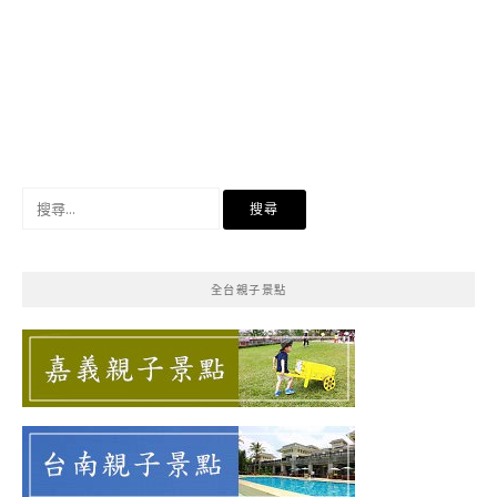
搜
尋
關
鍵
全台親子景點
字: