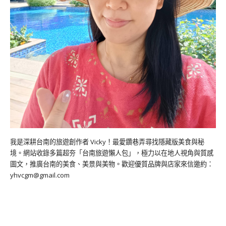
我是深耕台南的旅遊創作者 Vicky！最愛鑽巷弄尋找隱藏版美食與秘
境。網站收錄多篇超夯「台南旅遊懶人包」，極力以在地人視角與質感
圖文，推廣台南的美食、美景與美物。歡迎優質品牌與店家來信邀約：
yhvcgm@gmail.com