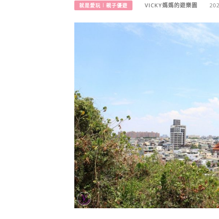
VICKY媽媽的遊樂園
20
就是愛玩︱親子優遊