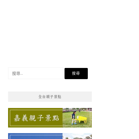
搜
尋
關
鍵
全台親子景點
字: