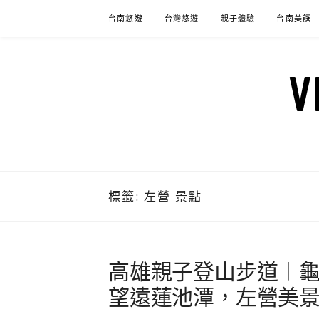
Skip
台南悠遊
台灣悠遊
親子體驗
台南美饌
to
content
標籤:
左營 景點
高雄親子登山步道︱龜
望遠蓮池潭，左營美