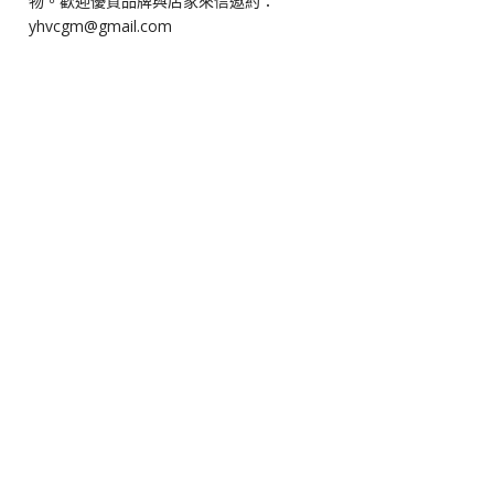
物。歡迎優質品牌與店家來信邀約：
yhvcgm@gmail.com