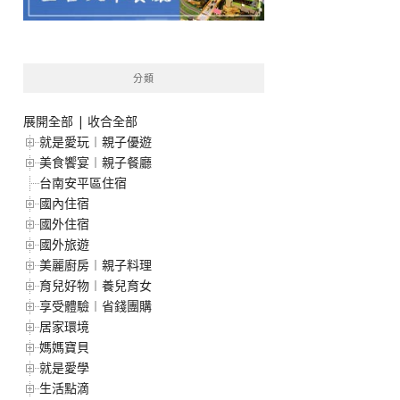
分類
展開全部
|
收合全部
就是愛玩︱親子優遊
美食饗宴︱親子餐廳
台南安平區住宿
國內住宿
國外住宿
國外旅遊
美麗廚房︱親子料理
育兒好物︱養兒育女
享受體驗︱省錢團購
居家環境
媽媽寶貝
就是愛學
生活點滴