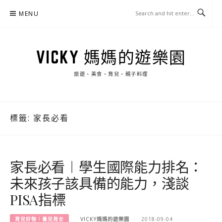
Skip
MENU
to
content
VICKY 媽媽的遊樂園
旅遊、美食、育兒、親子料理
標籤:
家長必看
家長必看︱學生國際能力排名：
未來孩子該具備的能力，淺談
PISA指標
育兒好物︱養兒育女
VICKY媽媽的遊樂園
2018-09-04