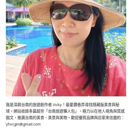
我是深耕台南的旅遊創作者 Vicky！最愛鑽巷弄尋找隱藏版美食與秘
境。網站收錄多篇超夯「台南旅遊懶人包」，極力以在地人視角與質感
圖文，推廣台南的美食、美景與美物。歡迎優質品牌與店家來信邀約：
yhvcgm@gmail.com