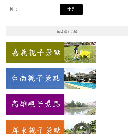
搜
尋
關
鍵
全台親子景點
字: