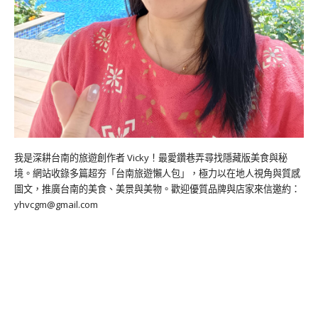
我是深耕台南的旅遊創作者 Vicky！最愛鑽巷弄尋找隱藏版美食與秘
境。網站收錄多篇超夯「台南旅遊懶人包」，極力以在地人視角與質感
圖文，推廣台南的美食、美景與美物。歡迎優質品牌與店家來信邀約：
yhvcgm@gmail.com