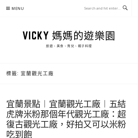
Skip
MENU
to
content
VICKY 媽媽的遊樂園
旅遊、美食、育兒、親子料理
標籤:
宜蘭觀光工廠
宜蘭景點︱宜蘭觀光工廠︱五結
虎牌米粉那個年代觀光工廠：超
復古觀光工廠，好拍又可以米粉
吃到飽