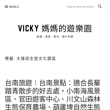
Skip
MENU
to
content
VICKY 媽媽的遊樂園
旅遊、美食、育兒、親子料理
標籤:
大隆田生態文化園區
台南旅遊︱台南景點：適合長輩
踏青散步的好去處，小南海風景
區、官田遊客中心、川文山森林
生態保育農場、葫蘆埤自然生態