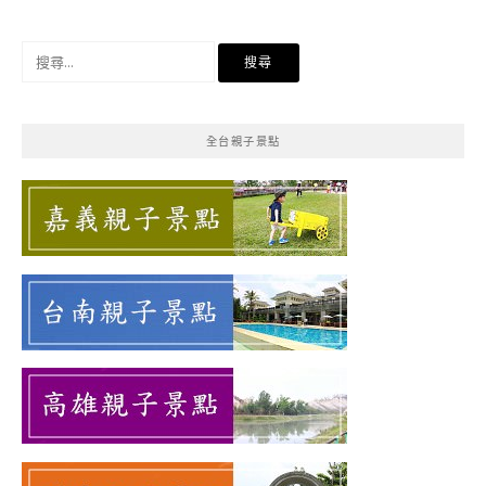
搜
尋
關
鍵
全台親子景點
字: