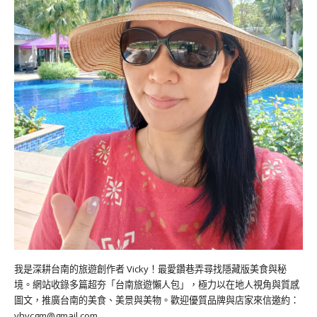
我是深耕台南的旅遊創作者 Vicky！最愛鑽巷弄尋找隱藏版美食與秘
境。網站收錄多篇超夯「台南旅遊懶人包」，極力以在地人視角與質感
圖文，推廣台南的美食、美景與美物。歡迎優質品牌與店家來信邀約：
yhvcgm@gmail.com