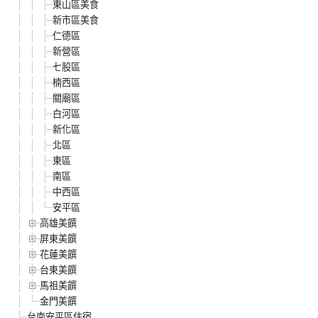
東山區美食
新市區美食
仁德區
新營區
七股區
楠西區
關廟區
白河區
新化區
北區
東區
南區
中西區
安平區
高雄美饌
屏東美饌
花蓮美饌
台東美饌
馬祖美饌
金門美饌
台南安平區住宿