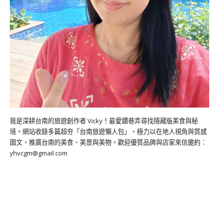
我是深耕台南的旅遊創作者 Vicky！最愛鑽巷弄尋找隱藏版美食與秘
境。網站收錄多篇超夯「台南旅遊懶人包」，極力以在地人視角與質感
圖文，推廣台南的美食、美景與美物。歡迎優質品牌與店家來信邀約：
yhvcgm@gmail.com