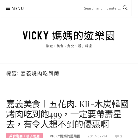
Skip
MENU
to
content
VICKY 媽媽的遊樂園
旅遊、美食、育兒、親子料理
標籤:
嘉義燒肉吃到飽
嘉義美食︱五花肉. KR-木炭韓國
烤肉吃到飽499，一定要帶壽星
去，有令人想不到的優惠啊
美食饗宴︱親子餐廳
VICKY媽媽的遊樂園
2017-07-14
2