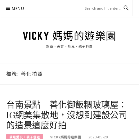
Skip
MENU
to
content
VICKY 媽媽的遊樂園
旅遊、美食、育兒、親子料理
標籤:
善化拍照
台南景點︱善化御飯糰玻璃屋：
IG網美集散地，沒想到建設公司
的造景這麼好拍
就是愛玩︱親子優遊
VICKY媽媽的遊樂園
2023-05-29