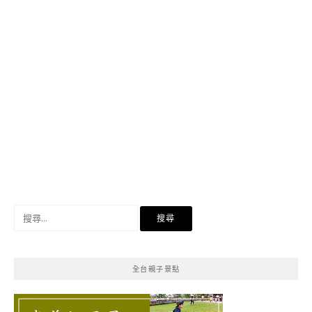
搜
尋
關
鍵
全台親子景點
字: