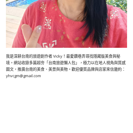
我是深耕台南的旅遊創作者 Vicky！最愛鑽巷弄尋找隱藏版美食與秘
境。網站收錄多篇超夯「台南旅遊懶人包」，極力以在地人視角與質感
圖文，推廣台南的美食、美景與美物。歡迎優質品牌與店家來信邀約：
yhvcgm@gmail.com