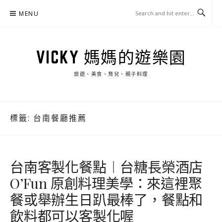
Skip
MENU
to
content
VICKY 媽媽的遊樂園
旅遊、美食、育兒、親子料理
標籤:
台南餐廳推薦
台南客製化餐點︱台糖長榮酒店
O’Fun 原創料理美學：來這裡聚
餐或舉辦生日趴最棒了，餐點和
飲料都可以客製化喔