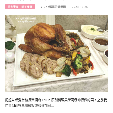
美食饗宴︱親子餐廳
VICKY媽媽的遊樂園
2023-12-26
妮妮妹超愛台糖長榮酒店 O’Fun 原創料理美學阿發師傅做的菜，之前我
們曾到這裡享用鐵板燒和參加廚…