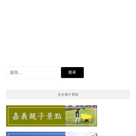
搜
尋
關
鍵
全台親子景點
字: