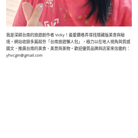
我是深耕台南的旅遊創作者 Vicky！最愛鑽巷弄尋找隱藏版美食與秘
境。網站收錄多篇超夯「台南旅遊懶人包」，極力以在地人視角與質感
圖文，推廣台南的美食、美景與美物。歡迎優質品牌與店家來信邀約：
yhvcgm@gmail.com