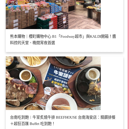
熊本購物｜櫻町購物中心 B1「Foodway超市」與KALDI開箱！醬
料控的天堂、晚間宵夜首選
台南吃到飽︱牛室炙燒牛排 BEEFHOUSE 台南海安店：精饌排餐
＋超狂百匯 Buffet 吃到飽！