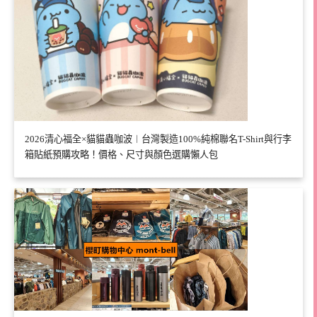
2026清心福全×貓貓蟲咖波︱台灣製造100%純棉聯名T-Shirt與行李
箱貼紙預購攻略！價格、尺寸與顏色選購懶人包