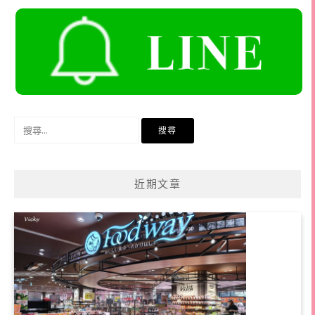
搜
尋
關
鍵
近期文章
字: