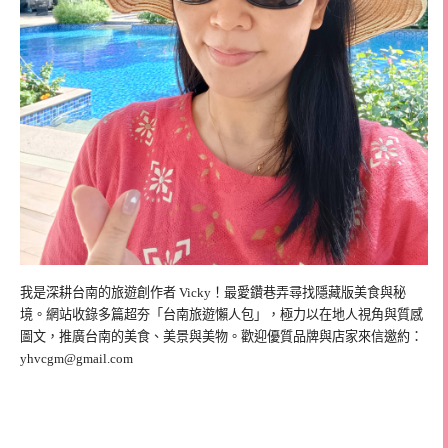
我是深耕台南的旅遊創作者 Vicky！最愛鑽巷弄尋找隱藏版美食與秘
境。網站收錄多篇超夯「台南旅遊懶人包」，極力以在地人視角與質感
圖文，推廣台南的美食、美景與美物。歡迎優質品牌與店家來信邀約：
yhvcgm@gmail.com