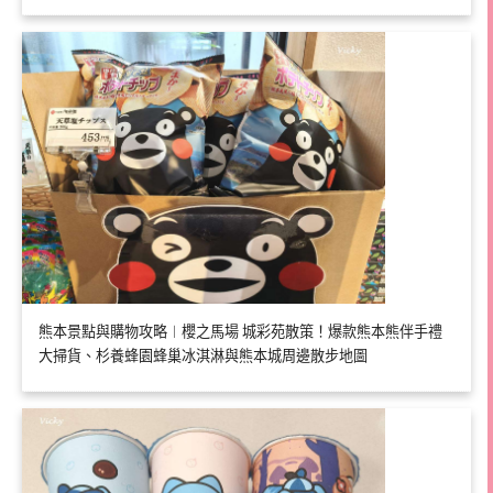
熊本景點與購物攻略︱櫻之馬場 城彩苑散策！爆款熊本熊伴手禮
大掃貨、杉養蜂園蜂巢冰淇淋與熊本城周邊散步地圖