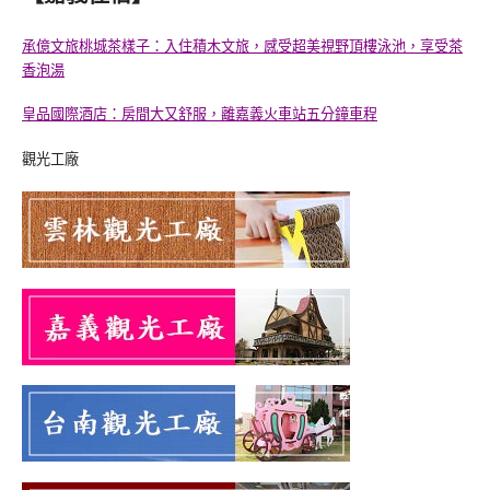
承億文旅桃城茶樣子：入住積木文旅，感受超美視野頂樓泳池，享受茶
香泡湯
皇品國際酒店：房間大又舒服，離嘉義火車站五分鐘車程
觀光工廠