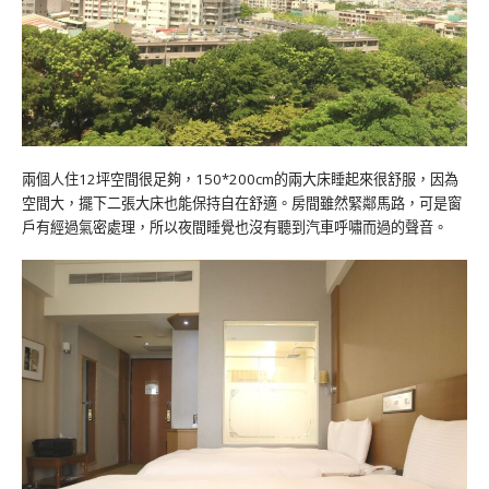
兩個人住12坪空間很足夠，150*200cm的兩大床睡起來很舒服，因為
空間大，擺下二張大床也能保持自在舒適。房間雖然緊鄰馬路，可是窗
戶有經過氣密處理，所以夜間睡覺也沒有聽到汽車呼嘯而過的聲音。