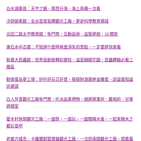
白水湖壽島：天空之鏡、摩西分海、海上馬桶一次看
冷研碳索館：全台首家氣體觀光工廠，更是科學教育場域
北回二館太空教育館：免門票，互動設施、益智遊戲、3D電影
東石水中古厝：不知道什麼時候會消失的景點，一定要趕快來看
新嘉大昆蟲館：世界首創旋轉彩蝶柱、溫室蝴蝶花園、昆蟲體驗必看三
展區
勤億蛋品夢工場：好吃好玩又好買，摸摸財源廣進金雞蛋、認識蛋知識
這邊請
白人牙膏觀光工廠免門票，吃冰品拿禮物，順遊將軍府、戴相府、兒童
遊戲室
愛木村休閒觀光工廠：一面逛，一面玩，一面聞檜木香，一起來檜木之
都玩耍吧
老楊方城市、卡羅爾銅管樂器觀光工廠，一次逛兩間觀光工廠，把嘉義