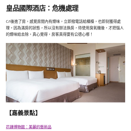
皇品國際酒店：危機處理
C/I後進了房，感覺房間內有煙味，立即撥電話給櫃檯，也即刻獲得處
理。因為滿房的狀態，所以沒有辦法換房，待使用臭氧機後，才把惱人
的煙味給去除，真心覺得，房客真得要有公德心哪！
【嘉義景點】
花磚博物館：美麗的藝術品