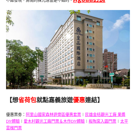
【想
省荷包
就點嘉義旅遊
優惠
連結】
優惠票劵：
阿里山國家森林遊樂區優惠套票
︱
民雄金桔觀光工廠 果醬
DIY體驗
︱
愛木村觀光工廠門票＆木作DIY體驗
︱
板陶窯入園門票
︱
太平
雲梯門票