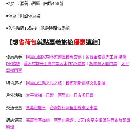
￭地址：嘉義市西區自由路468號
￭停車：附設停車場
￭入住時間15點後，退房時間12點前
【想
省荷包
就點嘉義旅遊
優惠
連結】
優惠票劵：
阿里山國家森林遊樂區優惠套票
︱
民雄金桔觀光工廠 果醬
DIY體驗
︱
愛木村觀光工廠門票＆木作DIY體驗
︱
板陶窯入園門票
︱
太平
雲梯門票
特色遊程：
阿里山生態文化之旅
︱
優遊吧斯鄒族文化部落
戶外活動：
太平雲梯一日遊
︱
阿里山一日＆多日遊
交通優惠：
嘉義租機車
︱
台灣好行阿里山線來回車票
飯店優惠：
嘉義樂客商旅
︱
阿里山露營：2天1夜星空帳篷住宿＆無菜單
料理