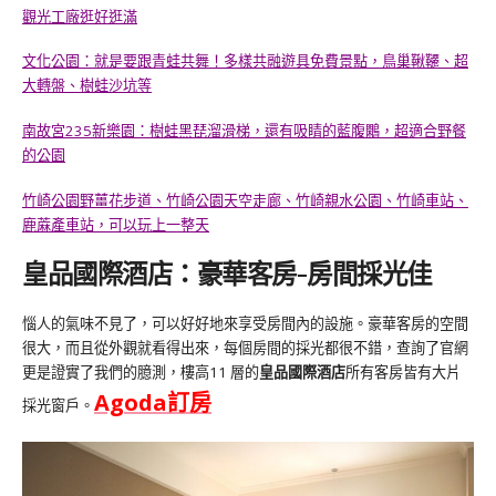
觀光工廠逛好逛滿
文化公園：就是要跟青蛙共舞！多樣共融遊具免費景點，鳥巢鞦韆、超
大轉盤、樹蛙沙坑等
南故宮235新樂園：樹蛙黑琵溜滑梯，還有吸睛的藍腹鷴，超適合野餐
的公園
竹崎公園野薑花步道、竹崎公園天空走廊、竹崎親水公園、竹崎車站、
鹿蔴產車站，可以玩上一整天
皇品國際酒店：豪華客房-房間採光佳
惱人的氣味不見了，可以好好地來享受房間內的設施。豪華客房的空間
很大，而且從外觀就看得出來，每個房間的採光都很不錯，查詢了官網
更是證實了我們的臆測，樓高11 層的
皇品國際酒店
所有客房皆有大片
Agoda
訂房
採光窗戶。