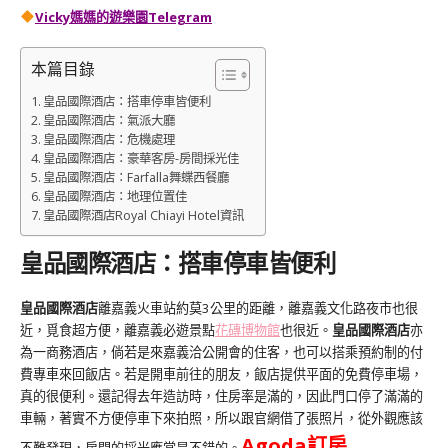
Vicky媽媽的遊樂園
Telegram
本篇目錄
皇品國際酒店：搭車停車皆便利
皇品國際酒店：氣派大廳
皇品國際酒店：危機處理
皇品國際酒店：豪華客房-房間採光佳
皇品國際酒店：Farfalla舞蝶西餐廳
皇品國際酒店：地理位置佳
皇品國際酒店Royal Chiayi Hotel資訊
皇品國際酒店：搭車停車皆便利
皇品國際酒店
離嘉義火車站約莫3公里的距離，離嘉義文化路夜市也很
近，覓食超方便，離嘉義必遊景點
花磚博物館
也很近。
皇品國際酒店
亦
為一商務酒店，倘若是來嘉義洽公開會的住客，也可以搭乘預約制的付
費專車來回飯店。若是開車前往的朋友，飯店提供平面的免費停車場，
真的很便利。還記得去年造訪時，住房率是滿的，因此門口停了滿滿的
車輛，著實不方便停車下來拍照，所以跟官網借了張照片，從外觀應該
Agoda
訂房
不難發現，房間的採光應當是不錯的。