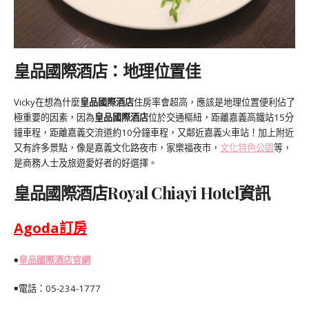
皇品國際酒店：地理位置佳
Vicky在想為什麼
皇品國際酒店
住房率會超高，應該是地理位置便利佔了
極重要的因素，因為
皇品國際酒店
位於交通樞紐，距離嘉義高鐵站15分
鐘車程，距離嘉義交流道約10分鐘車程，又鄰近嘉義火車站！加上附近
又有許多景點，像是嘉義文化路夜市，家樂福夜市，
文化特色公園
等，
是商務人士及旅遊愛好者的好選擇。
皇品國際酒店Royal Chiayi Hotel資訊
Agoda
訂房
￭
皇品國際酒店官網
￭電話：05-234-1777