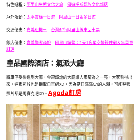
特色遊程：
阿里山生態文化之旅
︱
優遊吧斯鄒族文化部落
戶外活動：
太平雲梯一日遊
︱
阿里山一日＆多日遊
交通優惠：
嘉義租機車
︱
台灣好行阿里山線來回車票
飯店優惠：
嘉義樂客商旅
︱
阿里山露營：2天1夜星空帳篷住宿＆無菜單
料理
皇品國際酒店：氣派大廳
將車停妥後進到大廳，金碧輝煌的大廳讓人眼睛為之一亮，大家看得出
來，這張照片也是擷取自官網XD，因為當日滿滿C/I的人潮，可能整張
Agoda
訂房
照片都是馬賽克吧XD。