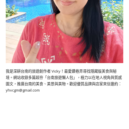
我是深耕台南的旅遊創作者 Vicky！最愛鑽巷弄尋找隱藏版美食與秘
境。網站收錄多篇超夯「台南旅遊懶人包」，極力以在地人視角與質感
圖文，推廣台南的美食、美景與美物。歡迎優質品牌與店家來信邀約：
yhvcgm@gmail.com