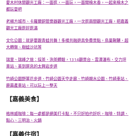
愛木村休閒觀光工廠：一面逛，一面玩，一面聞檜木香，一起來檜木之
都玩耍吧
老楊方城市、卡羅爾銅管樂器觀光工廠，一次逛兩間觀光工廠，把嘉義
觀光工廠逛好逛滿
文化公園：就是要跟青蛙共舞！多樣共融遊具免費景點，鳥巢鞦韆、超
大轉盤、樹蛙沙坑等
瑞里、瑞峰之旅：採茶、泡茶體驗，1314觀景台、雲潭瀑布、交力坪
車站、美到屏息的太興岩步道
竹崎公園野薑花步道、竹崎公園天空走廊、竹崎親水公園、竹崎車站、
鹿蔴產車站，可以玩上一整天
【嘉義美食】
格林威咖啡：每一處都是網美打卡點，不只好拍也好吃，咖啡、特調、
點心、三明治、火鍋
【嘉義住宿】