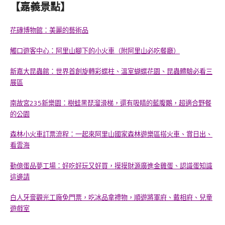
【嘉義景點】
花磚博物館：美麗的藝術品
觸口遊客中心：阿里山腳下的小火車（附阿里山必吃餐廳）
新嘉大昆蟲館：世界首創旋轉彩蝶柱、溫室蝴蝶花園、昆蟲體驗必看三
展區
南故宮235新樂園：樹蛙黑琵溜滑梯，還有吸睛的藍腹鷴，超適合野餐
的公園
森林小火車訂票流程：一起來阿里山國家森林遊樂區搭火車、賞日出、
看雲海
勤億蛋品夢工場：好吃好玩又好買，摸摸財源廣進金雞蛋、認識蛋知識
這邊請
白人牙膏觀光工廠免門票，吃冰品拿禮物，順遊將軍府、戴相府、兒童
遊戲室