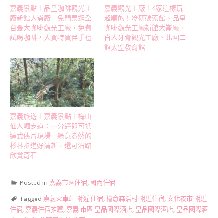
嘉義景點︱品皇咖啡觀光工
嘉義觀光工廠︱4家這樣玩
廠新館大崙廠：免門票逛全
超順的！冷研碳索館、品皇
台最大咖啡觀光工廠，免費
咖啡觀光工廠新館大崙廠、
試喝咖啡，大買特買伴手禮
白人牙膏觀光工廠、北回二
館太空教育館
嘉義旅遊︱嘉義景點︱梅山
仙人崛步道：一分鐘即可抵
達武俠片現場，綠意盎然的
杉林步道好清新，還可沿路
欣賞奇石
Posted in
嘉義市區住宿
,
國內住宿
Tagged
嘉義火車站 附近 住宿
,
檜意森活村 附近住宿
,
文化夜市 附近
住宿
,
嘉義住宿推薦
,
嘉義 市區 皇品國際酒店
,
皇品國際酒店
,
皇品國際酒