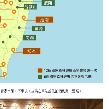
使出看家本領。下車後，立馬在車站前先拍個到此一遊照。