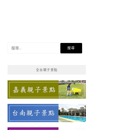
搜
尋
關
鍵
全台親子景點
字: