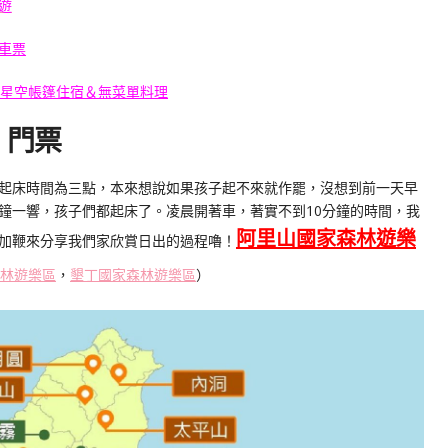
遊
車票
夜星空帳篷住宿＆無菜單料理
：
門票
起床時間為三點，本來想說如果孩子起不來就作罷，沒想到前一天早
鐘一響，孩子們都起床了。凌晨開著車，著實不到10分鐘的時間，我
阿里山國家森林遊樂
加鞭來分享我們家欣賞日出的過程嚕！
林遊樂區
，
墾丁國家森林遊樂區
）