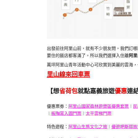
出發前往阿里山前，就有不少朋友問，我們訂哪
要住的飯店都客滿了，所以我們選擇入住離
阿里
萬坪阿里山青年活動中心可欣賞到美麗的雲海，
里山線來回車票
【想
省荷包
就點嘉義旅遊
優惠
連
優惠票劵：
阿里山國家森林遊樂區優惠套票
︱
民
︱
板陶窯入園門票
︱
太平雲梯門票
特色遊程：
阿里山生態文化之旅
︱
優遊吧斯鄒族