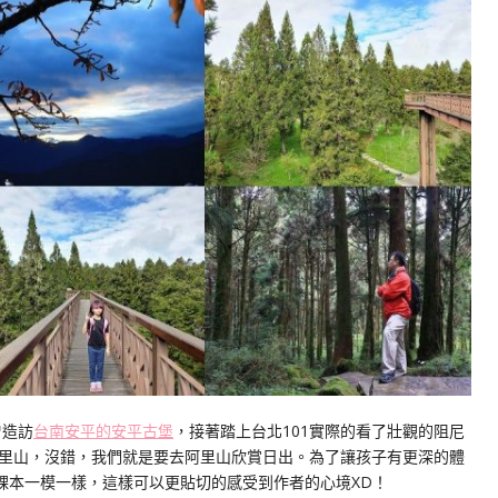
曾造訪
台南安平的安平古堡
，接著踏上台北101實際的看了壯觀的阻尼
里山，沒錯，我們就是要去阿里山欣賞日出。為了讓孩子有更深的體
課本一模一樣，這樣可以更貼切的感受到作者的心境XD！