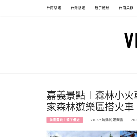
Skip
台南悠遊
台灣悠遊
親子體驗
台南美饌
to
content
嘉義景點︱森林小火
家森林遊樂區搭火車
VICKY媽媽的遊樂園
20
就是愛玩︱親子優遊