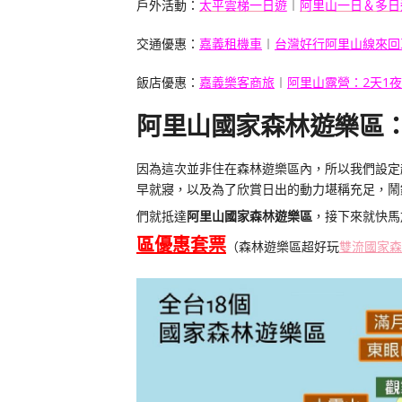
戶外活動：
太平雲梯一日遊
︱
阿里山一日＆多日
交通優惠：
嘉義租機車
︱
台灣好行阿里山線來回
飯店優惠：
嘉義樂客商旅
︱
阿里山露營：2天1
阿里山國家森林遊樂區
因為這次並非住在森林遊樂區內，所以我們設定
早就寢，以及為了欣賞日出的動力堪稱充足，鬧
們就抵達
阿里山國家森林遊樂區
，接下來就快馬
區優惠套票
（森林遊樂區超好玩
雙流國家森