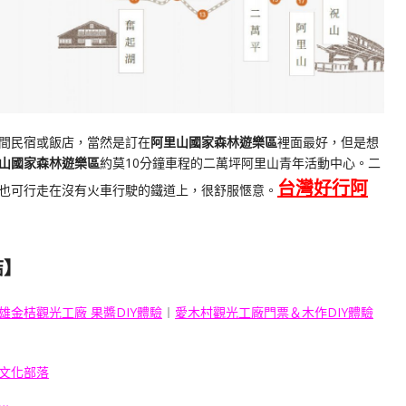
間民宿或飯店，當然是訂在
阿里山國家森林遊樂區
裡面最好，但是想
山國家森林遊樂區
約莫10分鐘車程的二萬坪阿里山青年活動中心。二
台灣好行阿
也可行走在沒有火車行駛的鐵道上，很舒服愜意。
結】
雄金桔觀光工廠 果醬DIY體驗
︱
愛木村觀光工廠門票＆木作DIY體驗
文化部落