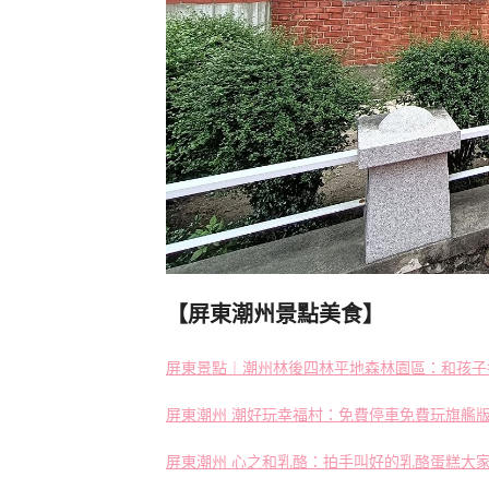
【屏東潮州景點美食】
屏東景點︱潮州林後四林平地森林園區：和孩子
屏東潮州 潮好玩幸福村：免費停車免費玩旗艦
屏東潮州 心之和乳酪：拍手叫好的乳酪蛋糕大