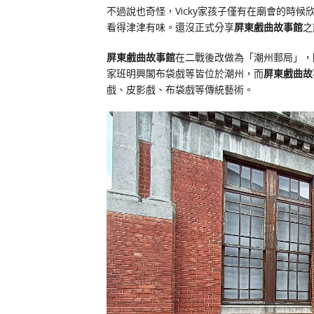
不過說也奇怪，Vicky家孩子僅有在廟會的時
看得津津有味。還沒正式分享
屏東戲曲故事館
之
屏東戲曲故事館
在二戰後改做為「潮州郵局」，
家班明興閣布袋戲等皆位於潮州，而
屏東戲曲故
戲、皮影戲、布袋戲等傳統藝術。