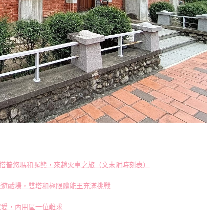
搭普悠瑪和喔熊，來趟火車之旅（文末附時刻表）
版遊戲場，雙塔和極限體能王充滿挑戰
家愛，內用區一位難求