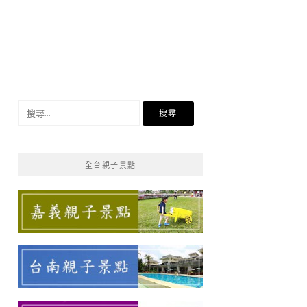
搜
尋
關
鍵
全台親子景點
字: