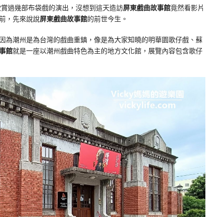
候欣賞過幾部布袋戲的演出，沒想到這天造訪
屏東戲曲故事館
竟然看影片
前，先來說說
屏東戲曲故事館
的前世今生。
因為潮州是為台灣的戲曲重鎮，像是為大家知曉的明華園歌仔戲、蘇
事館
就是一座以潮州戲曲特色為主的地方文化館，展覽內容包含歌仔