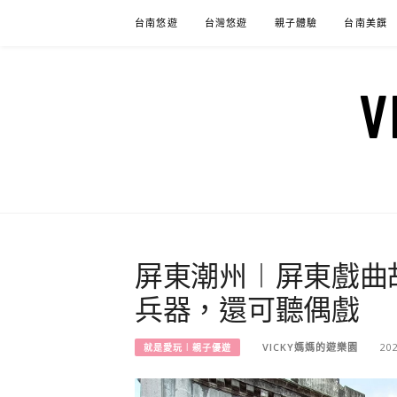
Skip
台南悠遊
台灣悠遊
親子體驗
台南美饌
to
content
屏東潮州︱屏東戲曲
兵器，還可聽偶戲
VICKY媽媽的遊樂園
20
就是愛玩︱親子優遊