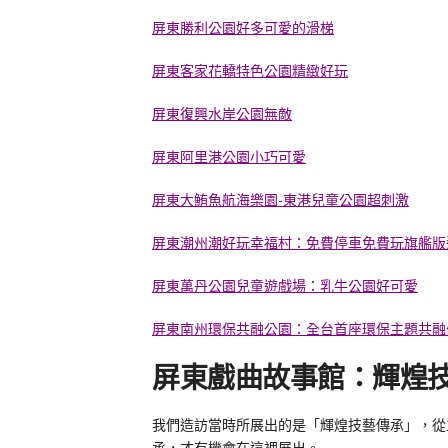
屏東勝利公園好多可愛的滑梯
屏東客家花轎特色公園精緻好玩
屏東復興水岸公園無敵
屏東阿里港公園小巧可愛
屏東大鮪魚航海樂園-東港兒童公園超刺激
屏東潮州潮好玩幸福村：免費停車免費玩旗艦版
屏東萬丹公園兒童遊戲場：乳牛公園好可愛
屏東南州環保共融公園：全台首座環保主題共融
屏東戲曲故事館：輝煌
我們造訪當時所展出的是「輝煌技藝傳承」，從
承，才有機會在這裡展出。