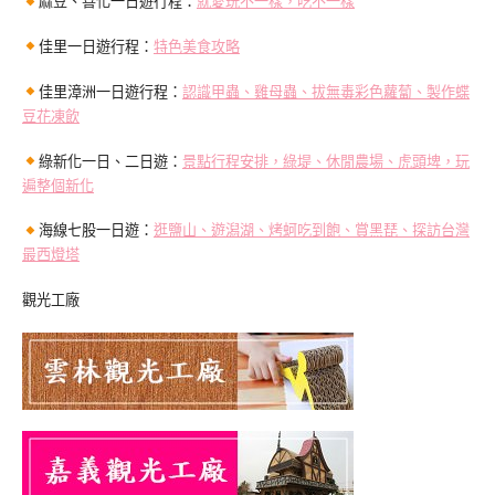
麻豆、善化一日遊行程：
就愛玩不一樣，吃不一樣
佳里一日遊行程：
特色美食攻略
佳里漳洲一日遊行程：
認識甲蟲、雞母蟲、拔無毒彩色蘿蔔、製作蝶
豆花凍飲
綠新化一日、二日遊：
景點行程安排，綠堤、休閒農場、虎頭埤，玩
遍整個新化
海線七股一日遊：
逛鹽山、遊潟湖、烤蚵吃到飽、賞黑琵、探訪台灣
最西燈塔
觀光工廠