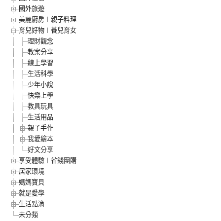
國外旅遊
美麗廚房︱親子料理
育兒好物︱養兒育女
理財觀念
教案分享
線上學習
生活科學
少年小說
快樂上學
教具玩具
生活用品
親子手作
我愛繪本
好文分享
享受體驗︱省錢團購
居家環境
媽媽寶貝
就是愛學
生活點滴
未分類