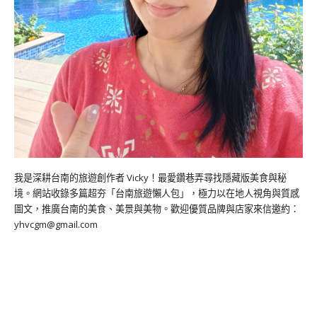
我是深耕台南的旅遊創作者 Vicky！最愛鑽巷弄尋找隱藏版美食與秘
境。網站收錄多篇超夯「台南旅遊懶人包」，極力以在地人視角與質感
圖文，推廣台南的美食、美景與美物。歡迎優質品牌與店家來信邀約：
yhvcgm@gmail.com