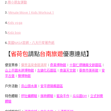
2.
帶小朋友運動
3.
Minute Move | Kids Workout 1
4.
Kids yoga
5.
Kidz bop
6.
美國NASA官網，八大行星著色紙
省荷包
請點
台南旅遊
優惠連結
【
】
便宜票劵：
儷景溫泉會館湯屋
︱
奇美博物館
︱
十鼓仁德糖廠文創園區
︱
山上花園水道博物館
︱
左鎮化石園區
︱
南瀛天文館
︱
臺南市美術館
︱
安
平古堡
︱
鹽博物館
戶外活動：
烏山頭水庫
︱
安平德陽艦園區
特色體驗：
挖牡蠣體驗
︱
旗袍體驗
︱
藍染手作
︱
瓜瓜園DIY
︱
立式划槳
體驗