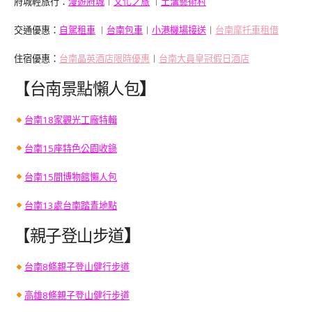
府城輕旅行：
漫遊府城
︱
文化之旅
︱
土溝藝術村
交通優惠：
自駕租車
︱
台南包車
︱
小港機場接送
︱
台南摩托車租借
住宿優惠：
台南晶英酒店限時優惠
︱
台南大員皇冠假日酒店
【台南景點懶人包
】
台南18家觀光工廠特輯
台南15座特色公園收錄
台南15間博物館懶人包
台南13處台南踏青地點
【親子登山步道
】
台南8條親子登山健行步道
高雄8條親子登山健行步道