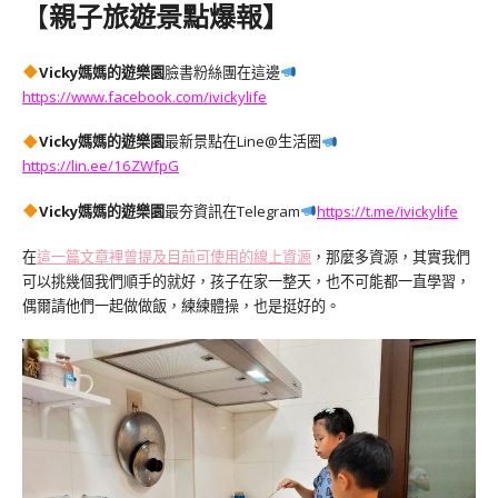
【
親子旅遊景點爆報】
Vicky媽媽的遊樂園
臉書粉絲團在這邊
https://www.facebook.com/ivickylife
Vicky媽媽的遊樂園
最新景點在Line@生活圈
https://lin.ee/16ZWfpG
Vicky媽媽的遊樂園
最夯資訊在
Telegram
https://t.me/ivickylife
在
這一篇文章裡曾提及目前可使用的線上資源
，那麼多資源，其實我們
可以挑幾個我們順手的就好，孩子在家一整天，也不可能都一直學習，
偶爾請他們一起做做飯，練練體操，也是挺好的。