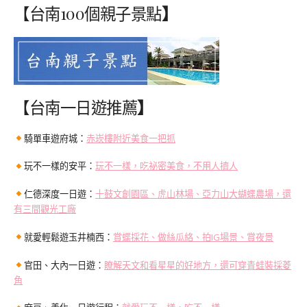
【台南100個親子景點
】
【台南一日遊推薦
】
騎單車遊府城：
赤崁樓附近美食一把抓
玩不一樣的安平：
玩不一樣，吃祕密美食，不用人擠人
仁德深度一日遊：
十鼓文創園區、虎山林場、亞力山大蝴蝶農場，還
有三間觀光工廠
就愛輕鬆遊玉井楠西：
賞蝶採花、做絲瓜絡、拍IG場景、賞夜景
官田、大內一日遊：
瞭解天文和看星星的好地方，還可穿青蛙裝採菱
角