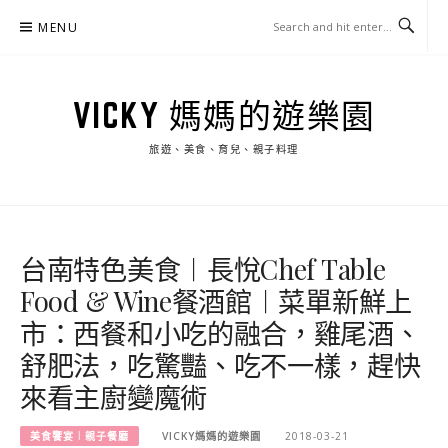
Skip
MENU
to
content
VICKY 媽媽的遊樂園
旅遊、美食、育兒、親子料理
台南特色美食︱長悅Chef Table
Food & Wine餐酒館︱菜單新鮮上
市：西餐和小吃的融合，雞尾酒、
舒肥法，吃驚豔、吃不一樣，趕快
來看主廚變魔術
美食饗宴︱親子餐廳
VICKY媽媽的遊樂園
2018-03-21