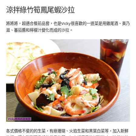
涼拌綠竹筍鳳尾蝦沙拉
將將將，超適合餐前品嘗，也是Vicky很喜歡的一道菜是用雞尾酒、美乃
滋、蕃茄醬和檸檬汁變化而成的沙拉。
各式價格不斐的的生菜，有綠珊瑚、火焰生菜和黑葉白菜等，加入新鮮