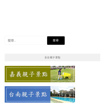
搜
尋
關
鍵
全台親子景點
字: