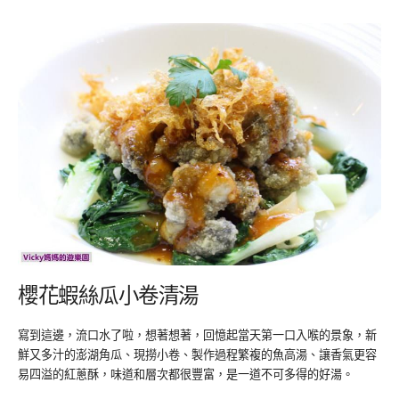
櫻花蝦絲瓜小卷清湯
寫到這邊，流口水了啦，想著想著，回憶起當天第一口入喉的景象，新
鮮又多汁的澎湖角瓜、現撈小卷、製作過程繁複的魚高湯、讓香氣更容
易四溢的紅蔥酥，味道和層次都很豐富，是一道不可多得的好湯。