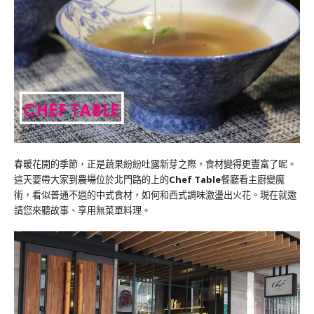
春暖花開的季節，正是蔬果紛紛吐露新芽之際，食材變得更豐富了呢。
這天要帶大家到
農場
位於北門路的上的
Chef Table
餐廳看主廚變魔
術，看似普通不過的中式食材，如何和西式調味激盪出火花。現在就邀
請您來聽故事、享用無菜單料理。