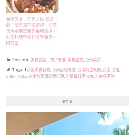
台南美食︱在島之後 餐酒
館：魔鬼藏在細節裡！從備
長炭水到萬壽菊金黃濃湯，
創意料理與食材美學兼具，
附菜單
Posted in
美食饗宴︱親子餐廳
,
美食體驗
,
台南美饌
Tagged
台南美食餐廳
,
台南必吃餐廳
,
台南特色餐廳
,
台南 必吃
,
CHEF TABLE
,
台南無菜單創意料理
,
無菜單料理台南
,
台南餐酒館
關於我