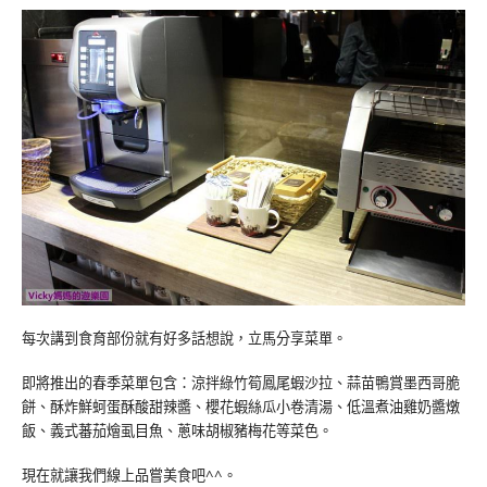
每次講到食育部份就有好多話想說，立馬分享菜單。
即將推出的春季菜單包含：涼拌綠竹筍鳳尾蝦沙拉、蒜苗鴨賞墨西哥脆
餅、酥炸鮮蚵蛋酥酸甜辣醬、櫻花蝦絲瓜小卷清湯、低溫煮油雞奶醬燉
飯、義式蕃茄燴虱目魚、蔥味胡椒豬梅花等菜色。
現在就讓我們線上品嘗美食吧^^。