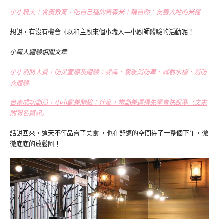
小小農夫︱食農教育︱吃自己種的無毒米︱親自然：友善大地的米糧
想說，有沒有機會可以和主廚來個小職人—小廚師體驗的活動呢！
小職人體驗相關文章
小小消防人員︱防災宣導及體驗：認識、駕駛消防車、試射水槍、消防
衣體驗
台南成功郵局︱小小郵差體驗：什麼，當郵差還得先學會快狠準（文末
附報名資訊）
話說回來，這天不僅品嘗了美食 ，也在舒適的空間待了一整個下午，徹
徹底底的放鬆阿！