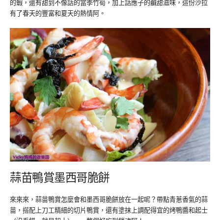
的蝦，還有甜到不像話的當季竹筍，加上話應子的鹹甜滋味，這份沙拉
有了春天的豐富和夏天的熱情阿。
蒜苗鴨賞墨西哥脆餅
來來來，蒜苗鴨賞怎麼會和墨西哥脆餅放在一起呢？帶點青蔥香氣的蒜
苗，搭配上刀工精細的切片鴨賞，還有塗抹上調配得宜的烤鴨醬和起士