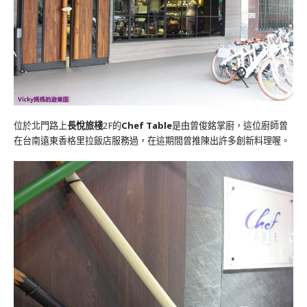
位於北門路上
長悅旅棧
2F的
Chef Table
是由曾俊銘掌廚，這位廚師曾
在台南遠東香格里拉飯店服務過，在這期間曾推陳出許多創新料理喔。