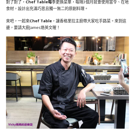
對了對了，
Chef Table
每
季更換菜單，每隔3個月就會使用當令、在地
食材，設計出充滿巧思且獨一無二的原創料理。
來吧，一起來
Chef Table
，讓香格里拉主廚帶大家吃手路菜。來到這
邊，要請大廚James烙英文喔！