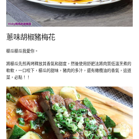
蔥味胡椒豬梅花
櫛瓜櫛瓜我愛你。
將櫛瓜先煎再烤釋放其香氣和甜度，然後使用舒肥法將肉質低溫烹煮的
軟軟，一口咬下，櫛瓜的甜味，豬肉的多汁，還有橄欖油的香氣，這道
菜，必點！！