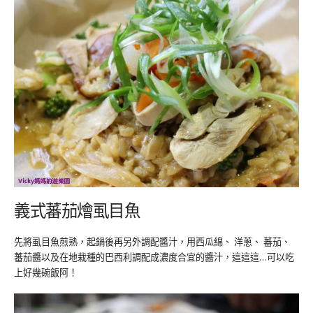
義式蕃茄燴虱目魚
先將虱目魚煎熟，起鍋後再另外調配醬汁，用西瓜綿、 洋蔥、 蕃茄、
蕃茄醬以及在地栽種的巴西利調配成濃度合宜的醬汁，這這這…可以吃
上好幾碗飯阿！