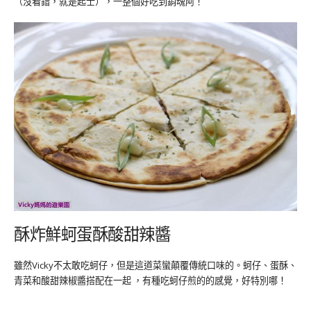
（沒看錯，就是起士），一整個好吃到銷魂阿！
酥炸鮮蚵蛋酥酸甜辣醬
雖然Vicky不太敢吃蚵仔，但是這道菜蠻顛覆傳統口味的。蚵仔、蛋酥、
青菜和酸甜辣椒醬搭配在一起 ，有種吃蚵仔煎的的感覺，好特別哪！