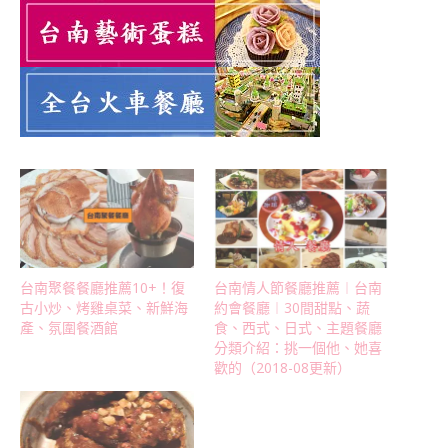
台南聚餐餐廳推薦10+！復
台南情人節餐廳推薦︱台南
古小炒、烤雞桌菜、新鮮海
約會餐廳︱30間甜點、蔬
產、氛圍餐酒館
食、西式、日式、主題餐廳
分類介紹：挑一個他、她喜
歡的（2018-08更新）