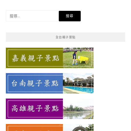
搜
尋
關
鍵
全台親子景點
字: