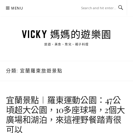
Skip
MENU
to
content
VICKY 媽媽的遊樂園
旅遊、美食、育兒、親子料理
分類:
宜蘭羅東旅遊景點
宜蘭景點︱羅東運動公園：47公
頃超大公園，10多座球場，2個大
廣場和湖泊，來這裡野餐踏青很
可以