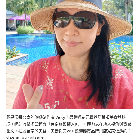
我是深耕台南的旅遊創作者 Vicky！最愛鑽巷弄尋找隱藏版美食與秘
境。網站收錄多篇超夯「台南旅遊懶人包」，極力以在地人視角與質感
圖文，推廣台南的美食、美景與美物。歡迎優質品牌與店家來信邀約：
yhvcgm@gmail.com