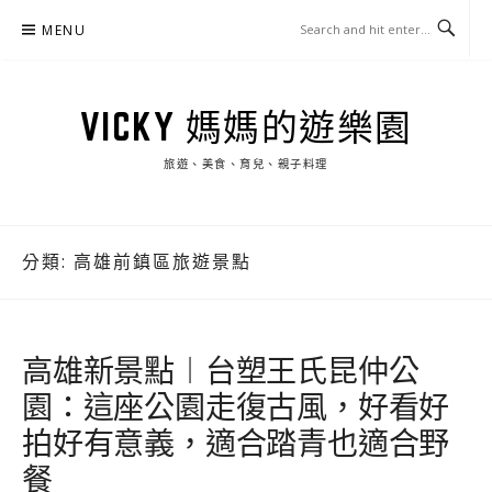
Skip
MENU
to
content
VICKY 媽媽的遊樂園
旅遊、美食、育兒、親子料理
分類:
高雄前鎮區旅遊景點
高雄新景點︱台塑王氏昆仲公
園：這座公園走復古風，好看好
拍好有意義，適合踏青也適合野
餐