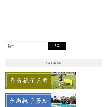
搜
尋
關
鍵
全台親子景點
字: