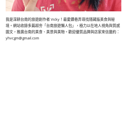
我是深耕台南的旅遊創作者 Vicky！最愛鑽巷弄尋找隱藏版美食與秘
境。網站收錄多篇超夯「台南旅遊懶人包」，極力以在地人視角與質感
圖文，推廣台南的美食、美景與美物。歡迎優質品牌與店家來信邀約：
yhvcgm@gmail.com