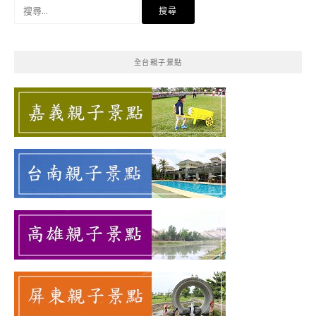
搜
尋
關
鍵
全台親子景點
字: