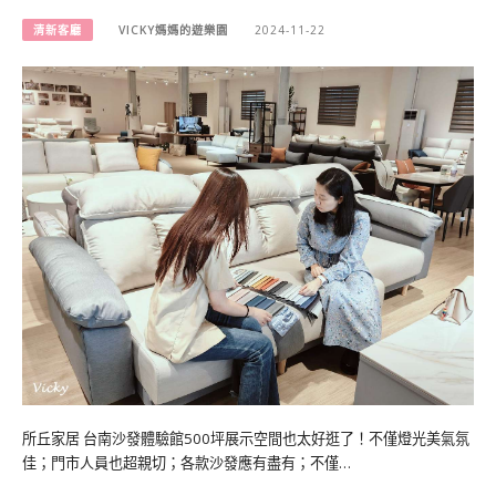
清新客廳
VICKY媽媽的遊樂園
2024-11-22
所丘家居 台南沙發體驗館500坪展示空間也太好逛了！不僅燈光美氣氛
佳；門市人員也超親切；各款沙發應有盡有；不僅…