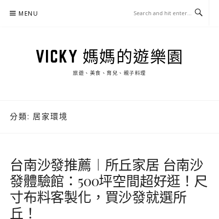
Skip
MENU
to
content
VICKY 媽媽的遊樂園
旅遊、美食、育兒、親子料理
分類:
居家環境
台南沙發推薦︱所丘家居 台南沙
發體驗館：500坪空間超好逛！尺
寸布料客製化，買沙發就選所
丘！