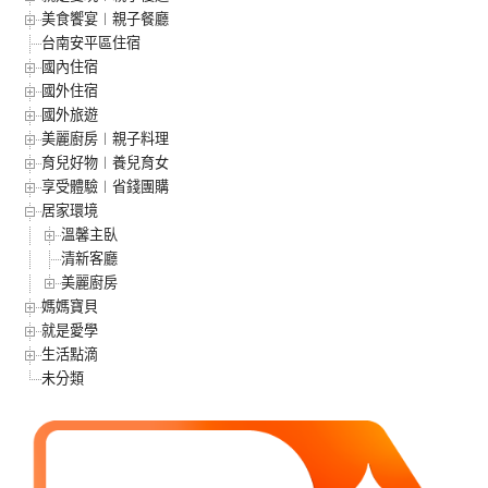
美食饗宴︱親子餐廳
台南安平區住宿
國內住宿
國外住宿
國外旅遊
美麗廚房︱親子料理
育兒好物︱養兒育女
享受體驗︱省錢團購
居家環境
溫馨主臥
清新客廳
美麗廚房
媽媽寶貝
就是愛學
生活點滴
未分類