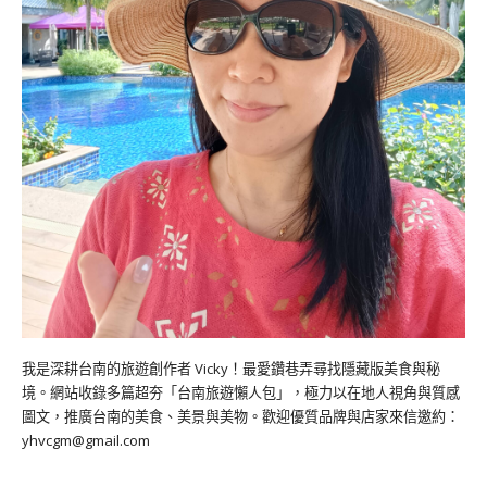
我是深耕台南的旅遊創作者 Vicky！最愛鑽巷弄尋找隱藏版美食與秘
境。網站收錄多篇超夯「台南旅遊懶人包」，極力以在地人視角與質感
圖文，推廣台南的美食、美景與美物。歡迎優質品牌與店家來信邀約：
yhvcgm@gmail.com