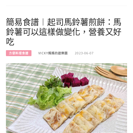
簡易食譜︱起司馬鈴薯煎餅：馬
鈴薯可以這樣做變化，營養又好
吃
方便料理食譜
VICKY媽媽的遊樂園
2023-06-07