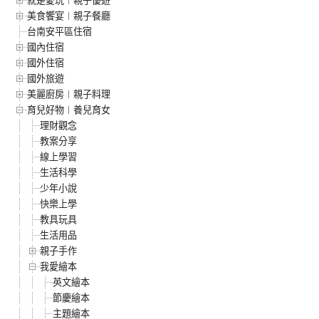
美食饗宴︱親子餐廳
台南安平區住宿
國內住宿
國外住宿
國外旅遊
美麗廚房︱親子料理
育兒好物︱養兒育女
理財觀念
教案分享
線上學習
生活科學
少年小說
快樂上學
教具玩具
生活用品
親子手作
我愛繪本
英文繪本
節慶繪本
主題繪本