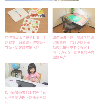
如何說故事？親子共讀︱主
如何讓孩子愛上閱讀？閱讀
題繪本：啟蒙書、聖誕節、
習慣養成︱共讀經驗分享︱
春節、節慶繪本懶人包
檯燈選擇很重要：與WiT
MindDuo S一起享受親子共
讀好時光
如何選擇英文線上課程？選
孩子能適應的、選孩子喜歡
的