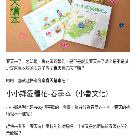
春天
來了，怎知道，梅花黃鶯報到。是不是感覺
春天
來了呢？是不是減
少穿厚重衣服的次數了呢？
春天
真的來了嗎？
呵呵，那就趕快來分享
春天繪本
吧！
小小鄰愛種花-春季本（小魯文化）
小小鄰系列也是Vicky很喜歡的一套書，總共分為春夏冬三本，
春天
的植
物很不一樣呢！
趕快來看看，
春天
有什麼特別的樹種吧！作者又是怎麼描繪春暖花開的
景致呢？