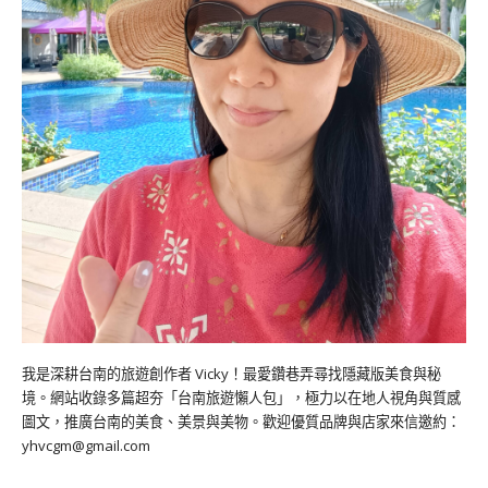
我是深耕台南的旅遊創作者 Vicky！最愛鑽巷弄尋找隱藏版美食與秘
境。網站收錄多篇超夯「台南旅遊懶人包」，極力以在地人視角與質感
圖文，推廣台南的美食、美景與美物。歡迎優質品牌與店家來信邀約：
yhvcgm@gmail.com