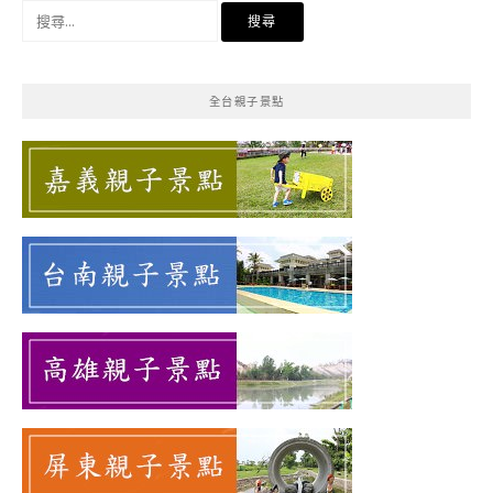
搜
尋
關
鍵
全台親子景點
字: