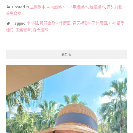
Posted in
主題繪本
,
4-6歲繪本
,
1-2年級繪本
,
我愛繪本
,
育兒好物︱
養兒育女
Tagged
小小鄰
,
農莊會發生什麼事
,
春天裡發生了什麼事
,
小小鄰愛
種花
,
主題書單
,
春天繪本
關於我