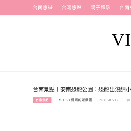
Skip
台南悠遊
台灣悠遊
親子體驗
台南
to
content
V
台南景點︱安南恐龍公園：恐龍出沒請
VICKY媽媽的遊樂園
2016-07-12
台南景點