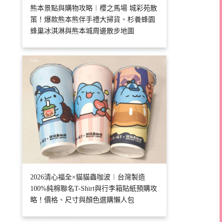
熊本景點與購物攻略︱櫻之馬場 城彩苑散
策！爆款熊本熊伴手禮大掃貨、杉養蜂園
蜂巢冰淇淋與熊本城周邊散步地圖
2026清心福全×貓貓蟲咖波︱台灣製造
100%純棉聯名T-Shirt與行李箱貼紙預購攻
略！價格、尺寸與顏色選購懶人包