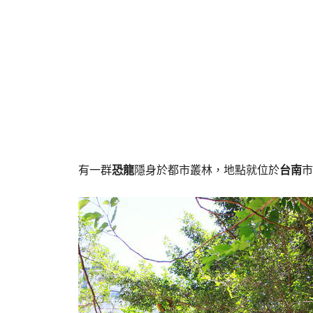
有一群
恐龍
隱身於都市叢林，地點就位於
台南
市