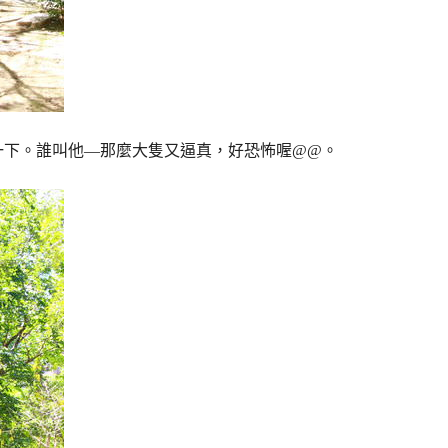
一下。誰叫他
—
那麼大隻又逼真，好恐怖喔
@@
。