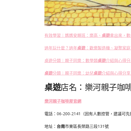
有效學習︱媽媽安親班：樂高、
桌遊
拿出來，數
過年玩什麼？過年
桌遊
：歡樂製造機、凝聚家庭
桌遊分類︱親子同樂：數學類
桌遊
介紹與心得分
桌遊
分類︱親子同樂：幼兒
桌遊
介紹與心得分享
桌遊
店名：樂河親子咖
樂河親子咖啡屋官網
電話：06-200-2141（因有人數控管，建議可
地址：
台南
市東區長榮路三段131號