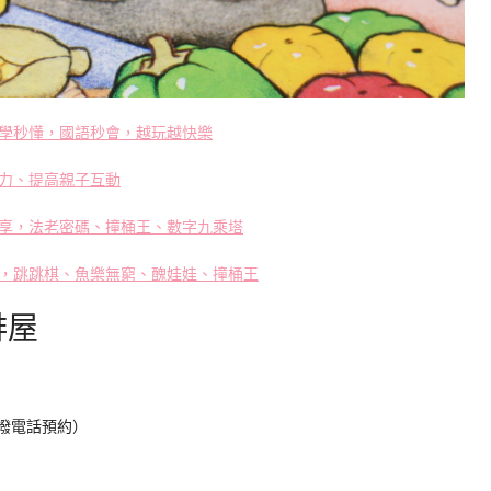
學秒懂，國語秒會，越玩越快樂
力、提高親子互動
享，法老密碼、撞桶王、數字九乘塔
，跳跳棋、魚樂無窮、醜娃娃、撞桶王
啡屋
先撥電話預約）