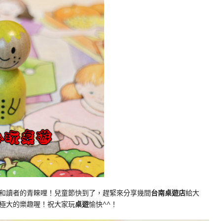
和讀者的青睞哩！兒童節快到了，趕緊來分享幾間
台南桌遊店
給大
極大的樂趣喔！祝大家玩
桌遊
愉快^^！