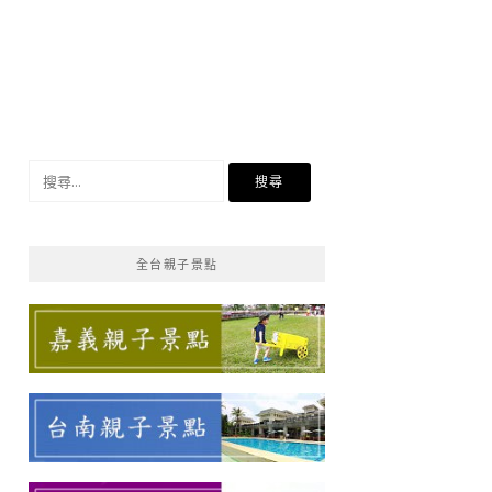
搜
尋
關
鍵
全台親子景點
字: