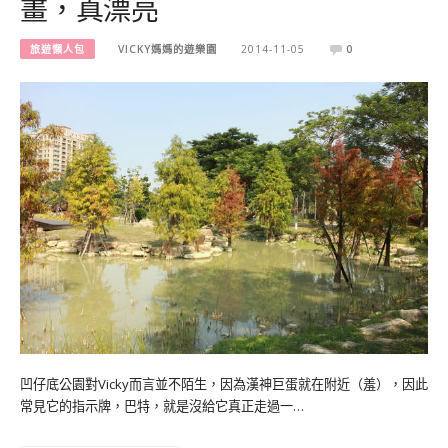
畫，真漂亮
旅遊懶人包
VICKY媽媽的遊樂園
2014-11-05
0
凹仔底公園對Vicky而言並不陌生，因為漢神巨蛋就在附近（羞），因此
常見它的指示牌，巴特，就是沒給它真正走過一…