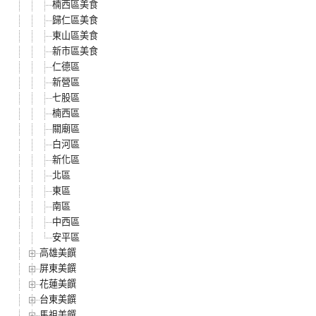
楠西區美食
歸仁區美食
東山區美食
新市區美食
仁德區
新營區
七股區
楠西區
關廟區
白河區
新化區
北區
東區
南區
中西區
安平區
高雄美饌
屏東美饌
花蓮美饌
台東美饌
馬祖美饌