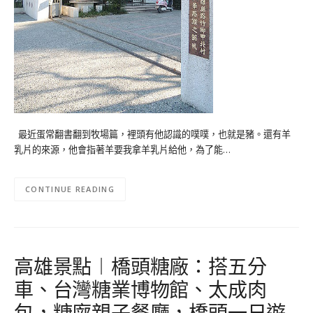
最近蛋常翻書翻到牧場篇，裡頭有他認識的噗噗，也就是豬。還有羊
乳片的來源，他會指著羊要我拿羊乳片給他，為了能…
CONTINUE READING
高雄景點︱橋頭糖廠：搭五分
車、台灣糖業博物館、太成肉
包，糖廍親子餐廳，橋頭一日遊