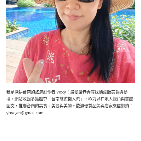
我是深耕台南的旅遊創作者 Vicky！最愛鑽巷弄尋找隱藏版美食與秘
境。網站收錄多篇超夯「台南旅遊懶人包」，極力以在地人視角與質感
圖文，推廣台南的美食、美景與美物。歡迎優質品牌與店家來信邀約：
yhvcgm@gmail.com