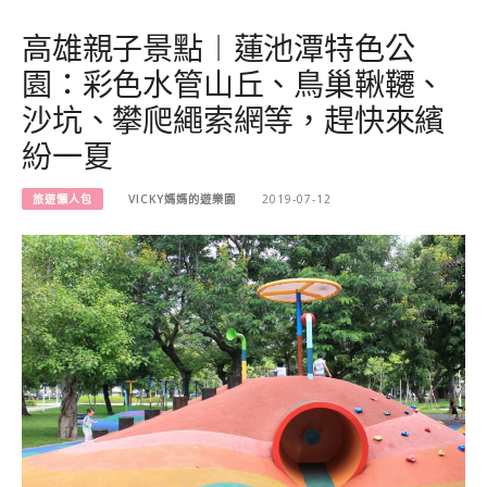
高雄親子景點︱蓮池潭特色公
園：彩色水管山丘、鳥巢鞦韆、
沙坑、攀爬繩索網等，趕快來繽
紛一夏
旅遊懶人包
VICKY媽媽的遊樂園
2019-07-12