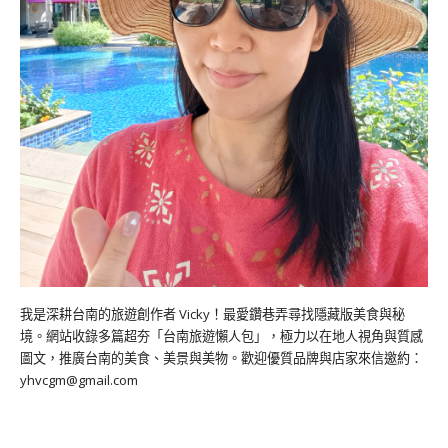
我是深耕台南的旅遊創作者 Vicky！最愛鑽巷弄尋找隱藏版美食與秘
境。網站收錄多篇超夯「台南旅遊懶人包」，極力以在地人視角與質感
圖文，推廣台南的美食、美景與美物。歡迎優質品牌與店家來信邀約：
yhvcgm@gmail.com