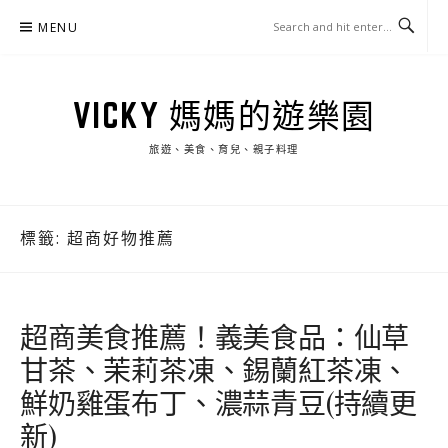
Skip
MENU
to
content
VICKY 媽媽的遊樂園
旅遊、美食、育兒、親子料理
標籤:
超商好物推薦
超商美食推薦！義美食品：仙草
甘茶、茉莉茶凍、錫蘭紅茶凍、
鮮奶雞蛋布丁、濃蒜青豆(持續更
新)