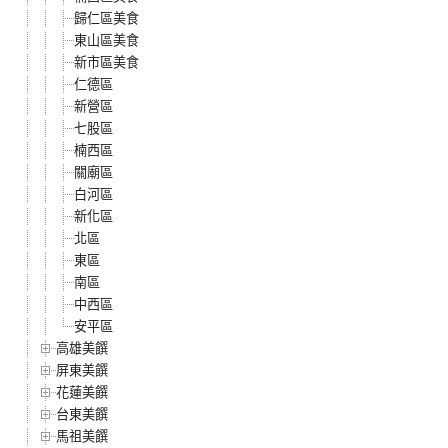
歸仁區美食
東山區美食
新市區美食
仁德區
新營區
七股區
楠西區
關廟區
白河區
新化區
北區
東區
南區
中西區
安平區
高雄美饌
屏東美饌
花蓮美饌
台東美饌
馬祖美饌