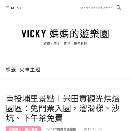
Skip
MENU
to
content
VICKY 媽媽的遊樂園
旅遊、美食、育兒、親子料理
標籤:
火車主題
南投埔里景點︱米田貢觀光烘焙
園區：免門票入園，溜滑梯、沙
坑、下午茶免費
就是愛玩︱親子優遊
VICKY媽媽的遊樂園
2017-10-30