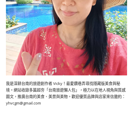
我是深耕台南的旅遊創作者 Vicky！最愛鑽巷弄尋找隱藏版美食與秘
境。網站收錄多篇超夯「台南旅遊懶人包」，極力以在地人視角與質感
圖文，推廣台南的美食、美景與美物。歡迎優質品牌與店家來信邀約：
yhvcgm@gmail.com