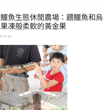
樣鱷魚生態休閒農場：餵鱷魚和烏
像果凍般柔軟的黃金果
20-07-20