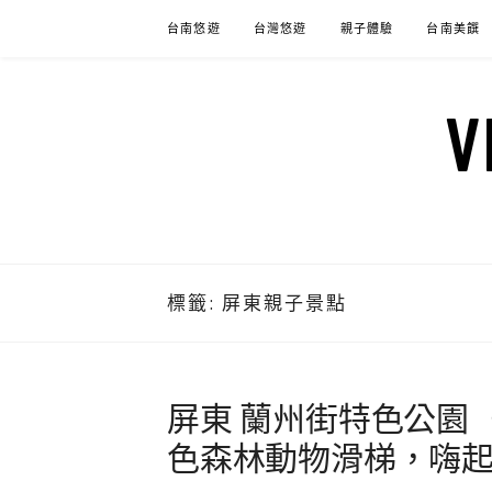
Skip
台南悠遊
台灣悠遊
親子體驗
台南美饌
to
content
標籤:
屏東親子景點
屏東 蘭州街特色公園
色森林動物滑梯，嗨