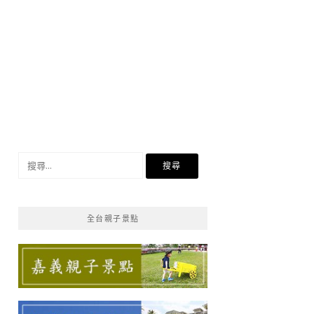
搜
尋
關
鍵
全台親子景點
字: