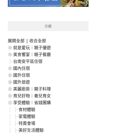
分類
展開全部
|
收合全部
就是愛玩︱親子優遊
美食饗宴︱親子餐廳
台南安平區住宿
國內住宿
國外住宿
國外旅遊
美麗廚房︱親子料理
育兒好物︱養兒育女
享受體驗︱省錢團購
食材體驗
家電體驗
特賣會場
美好生活體驗