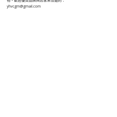
物。歡迎優質品牌與店家來信邀約：
yhvcgm@gmail.com