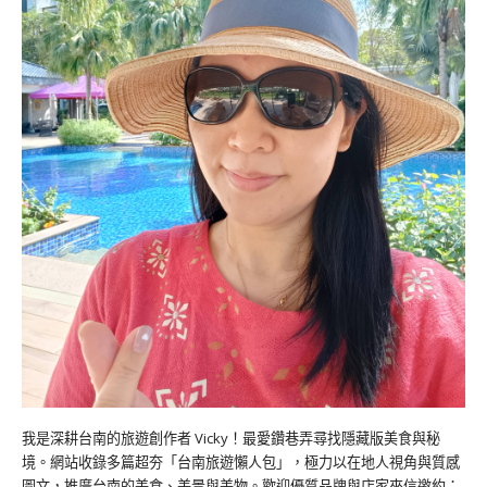
我是深耕台南的旅遊創作者 Vicky！最愛鑽巷弄尋找隱藏版美食與秘
境。網站收錄多篇超夯「台南旅遊懶人包」，極力以在地人視角與質感
圖文，推廣台南的美食、美景與美物。歡迎優質品牌與店家來信邀約：