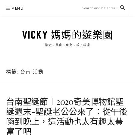
Skip
MENU
to
content
VICKY 媽媽的遊樂園
旅遊、美食、育兒、親子料理
標籤:
台南 活動
台南聖誕節︱2020奇美博物館聖
誕週末-聖誕老公公來了：從午後
嗨到晚上，這活動也太有趣太豐
富了吧