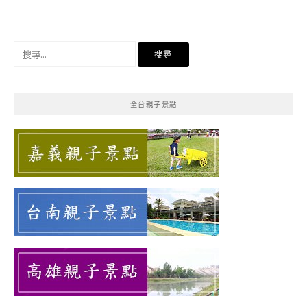
搜
尋
關
鍵
全台親子景點
字: