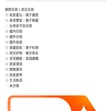
展開全部
|
收合全部
就是愛玩︱親子優遊
美食饗宴︱親子餐廳
台南安平區住宿
國內住宿
國外住宿
國外旅遊
美麗廚房︱親子料理
育兒好物︱養兒育女
享受體驗︱省錢團購
居家環境
媽媽寶貝
就是愛學
生活點滴
未分類