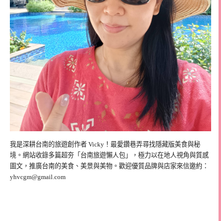
我是深耕台南的旅遊創作者 Vicky！最愛鑽巷弄尋找隱藏版美食與秘
境。網站收錄多篇超夯「台南旅遊懶人包」，極力以在地人視角與質感
圖文，推廣台南的美食、美景與美物。歡迎優質品牌與店家來信邀約：
yhvcgm@gmail.com