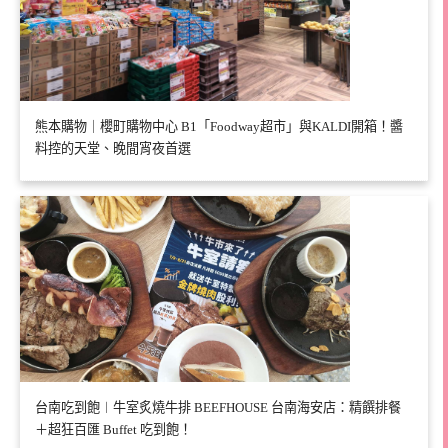
熊本購物｜櫻町購物中心 B1「Foodway超市」與KALDI開箱！醬
料控的天堂、晚間宵夜首選
台南吃到飽︱牛室炙燒牛排 BEEFHOUSE 台南海安店：精饌排餐
＋超狂百匯 Buffet 吃到飽！