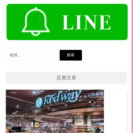
搜
尋
關
鍵
近期文章
字: