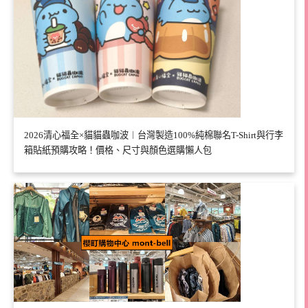
2026清心福全×貓貓蟲咖波︱台灣製造100%純棉聯名T-Shirt與行李
箱貼紙預購攻略！價格、尺寸與顏色選購懶人包