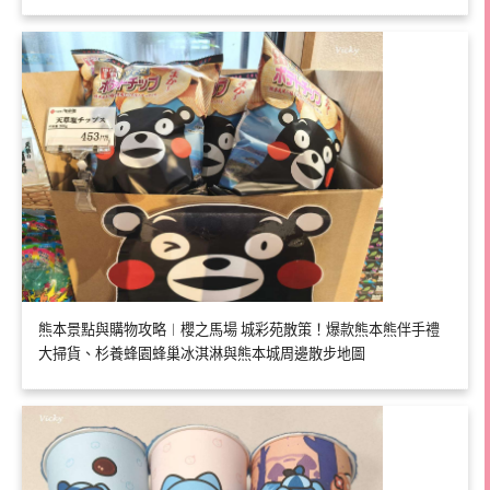
熊本景點與購物攻略︱櫻之馬場 城彩苑散策！爆款熊本熊伴手禮
大掃貨、杉養蜂園蜂巢冰淇淋與熊本城周邊散步地圖