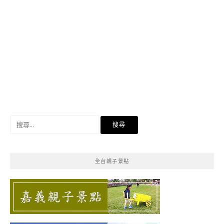
搜
尋
關
鍵
全台親子景點
字: