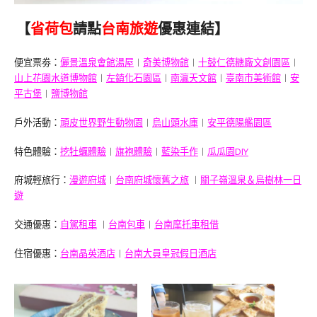
【
省荷包
請點
台南旅遊
優惠連結】
便宜票劵：
儷景溫泉會館湯屋
︱
奇美博物館
︱
十鼓仁德糖廠文創園區
︱
山上花園水道博物館
︱
左鎮化石園區
︱
南瀛天文館
︱
臺南市美術館
︱
安
平古堡
︱
鹽博物館
戶外活動：
頑皮世界野生動物園
︱
烏山頭水庫
︱
安平德陽艦園區
特色體驗：
挖牡蠣體驗
︱
旗袍體驗
︱
藍染手作
︱
瓜瓜園DIY
府城輕旅行：
漫遊府城
︱
台南府城懷舊之旅
︱
關子嶺溫泉＆烏樹林一日
遊
交通優惠：
自駕租車
︱
台南包車
︱
台南摩托車租借
住宿優惠：
台南晶英酒店
︱
台南大員皇冠假日酒店