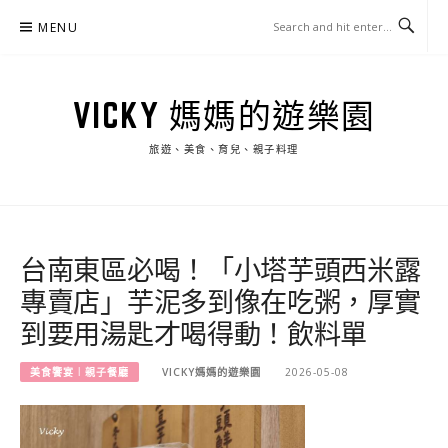
Skip
MENU
to
content
VICKY 媽媽的遊樂園
旅遊、美食、育兒、親子料理
台南東區必喝！「小塔芋頭西米露
專賣店」芋泥多到像在吃粥，厚實
到要用湯匙才喝得動！飲料單
美食饗宴︱親子餐廳
VICKY媽媽的遊樂園
2026-05-08