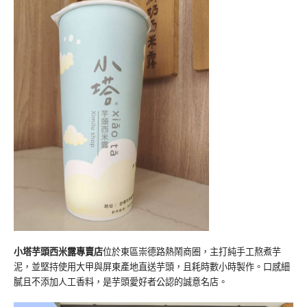
小塔芋頭西米露專賣店
位於東區崇德路熱鬧商圈，主打純手工熬煮芋
泥，並堅持使用大甲與屏東產地直送芋頭，且耗時數小時製作。口感細
膩且不添加人工香料，是芋頭愛好者公認的誠意名店。