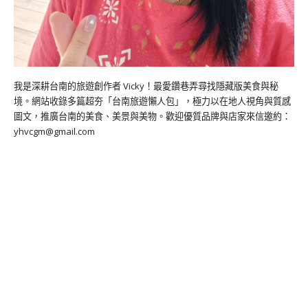
我是深耕台南的旅遊創作者 Vicky！最愛鑽巷弄尋找隱藏版美食與秘
境。網站收錄多篇超夯「台南旅遊懶人包」，極力以在地人視角與質感
圖文，推廣台南的美食、美景與美物。歡迎優質品牌與店家來信邀約：
yhvcgm@gmail.com