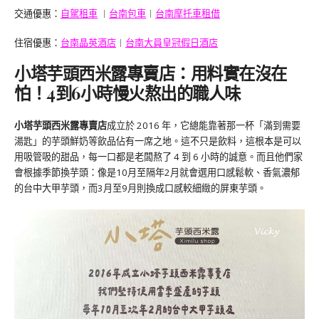
交通優惠：
自駕租車
︱
台南包車
︱
台南摩托車租借
住宿優惠：
台南晶英酒店
︱
台南大員皇冠假日酒店
小塔芋頭西米露專賣店：
用料實在沒在
怕！4到6小時慢火熬出的職人味
小塔芋頭西米露專賣店
成立於 2016 年，它總能靠著那一杯「滿到需要
湯匙」的芋頭鮮奶等飲品佔有一席之地。這不只是飲料，這根本是可以
用吸管吸的甜品，每一口都是老闆熬了 4 到 6 小時的誠意。而且他們家
會根據季節換芋頭：像是10月至隔年2月就會選用口感鬆軟、香氣濃郁
的台中大甲芋頭，而3月至9月則換成口感較細緻的屏東芋頭。