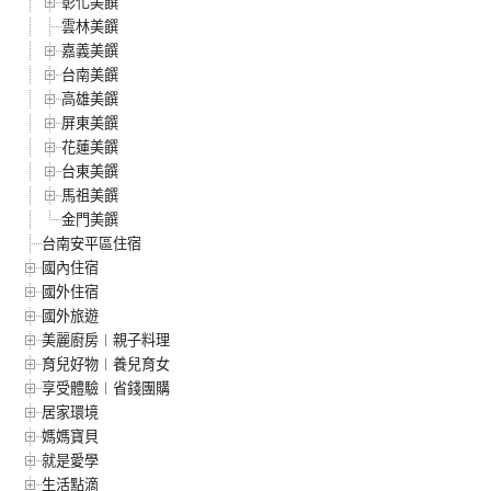
彰化美饌
雲林美饌
嘉義美饌
台南美饌
高雄美饌
屏東美饌
花蓮美饌
台東美饌
馬祖美饌
金門美饌
台南安平區住宿
國內住宿
國外住宿
國外旅遊
美麗廚房︱親子料理
育兒好物︱養兒育女
享受體驗︱省錢團購
居家環境
媽媽寶貝
就是愛學
生活點滴