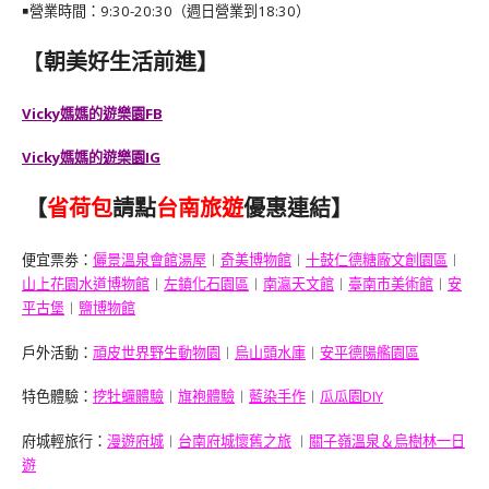
￭營業時間：9:30-20:30（週日營業到18:30）
【
朝美好生活前進】
Vicky媽媽的遊樂園FB
Vicky媽媽的遊樂園IG
【
省荷包
請點
台南旅遊
優惠連結】
便宜票劵：
儷景溫泉會館湯屋
︱
奇美博物館
︱
十鼓仁德糖廠文創園區
︱
山上花園水道博物館
︱
左鎮化石園區
︱
南瀛天文館
︱
臺南市美術館
︱
安
平古堡
︱
鹽博物館
戶外活動：
頑皮世界野生動物園
︱
烏山頭水庫
︱
安平德陽艦園區
特色體驗：
挖牡蠣體驗
︱
旗袍體驗
︱
藍染手作
︱
瓜瓜園DIY
府城輕旅行：
漫遊府城
︱
台南府城懷舊之旅
︱
關子嶺溫泉＆烏樹林一日
遊