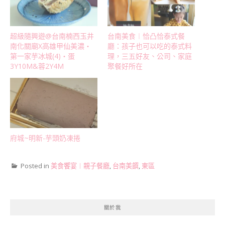
超級隨興遊@台南楠西玉井
台南美食︱恰凸恰泰式餐
南化關廟X高雄甲仙美濃‧
廳：孩子也可以吃的泰式料
第一家芋冰城(4)‧蛋
理，三五好友、公司、家庭
3Y10M&蓉2Y4M
聚餐好所在
府城~明新-芋頭奶凍捲
Posted in
美食饗宴︱親子餐廳
,
台南美饌
,
東區
關於我