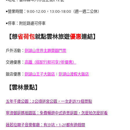
￭營業時間：9:00-12:00，13:00-18:00（週一週二公休）
￭停車：附近路邊可停車
【想
省荷包
就點雲林旅遊
優惠
連結】
戶外活動：
劍湖山世界主題樂園門票
交通優惠：
高鐵（搭配行程可享7折優惠）
飯店優惠：
劍湖山王子大飯店
︱
劍湖山渡假大飯店
【雲林景點】
五年千歲公園：2公頃迷宮公園，一次走訪73個景點
寧濟御庭媽祖園區：免費暢遊中式造景庭園，怎麼拍怎麼好看
薇若拉親子音樂餐廳：有沙坑，1-2F都有遊戲間