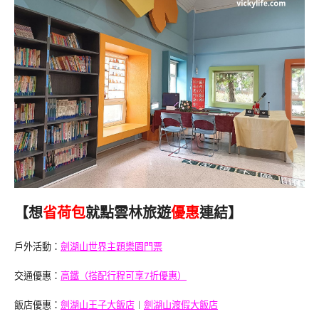
【想
省荷包
就點雲林旅遊
優惠
連結】
戶外活動：
劍湖山世界主題樂園門票
交通優惠：
高鐵（搭配行程可享7折優惠）
飯店優惠：
劍湖山王子大飯店
︱
劍湖山渡假大飯店