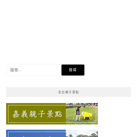
搜
尋
關
鍵
全台親子景點
字: