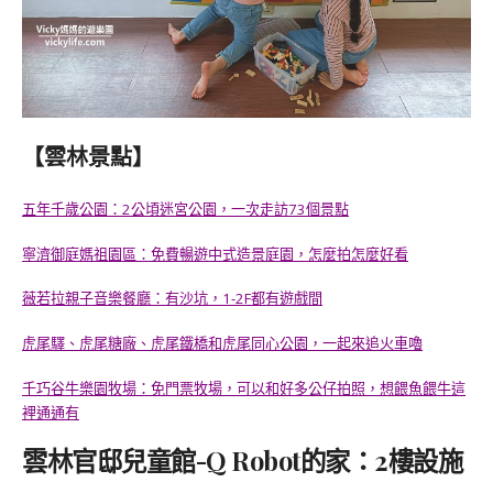
【雲林景點】
五年千歲公園：2公頃迷宮公園，一次走訪73個景點
寧濟御庭媽祖園區：免費暢遊中式造景庭園，怎麼拍怎麼好看
薇若拉親子音樂餐廳：有沙坑，1-2F都有遊戲間
虎尾驛、虎尾糖廠、虎尾鐵橋和虎尾同心公園，一起來追火車嚕
千巧谷牛樂園牧場：免門票牧場，可以和好多公仔拍照，想餵魚餵牛這
裡通通有
雲林官邸兒童館-Q Robot的家：2樓設施