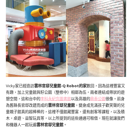
Vicky家已經造訪
雲林官邸兒童館-Q Robot的家
數回，因為這裡豐富又
有趣，加上兒童館與籽公園（整修中）相鄰為伍，兩者連結成帶狀的遊
憩空間，這和台中的
李科永紀念圖書館
以及高雄的
鼎泰公園
很像。前身
為舊縣長官邸改建而成的
雲林官邸兒童館
，變身成充滿孩子歡笑聲的兒
童親子館真的超棒棒的，這裡不僅館藏豐富，還有創客等課程，以及積
木，桌遊、益智玩具等，以上所提到的這些通通可租借，現在就讓我們
和機器人一起玩遍
雲林官邸兒童館
。