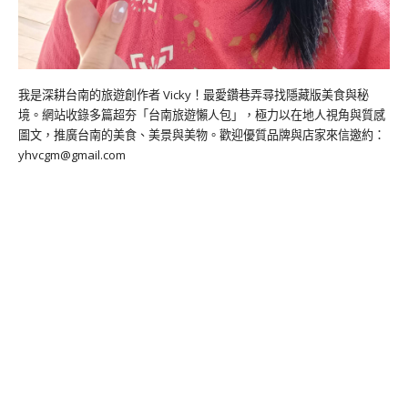
我是深耕台南的旅遊創作者 Vicky！最愛鑽巷弄尋找隱藏版美食與秘
境。網站收錄多篇超夯「台南旅遊懶人包」，極力以在地人視角與質感
圖文，推廣台南的美食、美景與美物。歡迎優質品牌與店家來信邀約：
yhvcgm@gmail.com