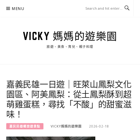
Skip
MENU
to
content
VICKY 媽媽的遊樂園
旅遊、美食、育兒、親子料理
嘉義民雄一日遊｜旺萊山鳳梨文化
園區、阿美鳳梨：從土鳳梨酥到超
萌雞蛋糕，尋找「不酸」的甜蜜滋
味！
嘉民民雄鄉旅遊景點
VICKY媽媽的遊樂園
2026-02-18