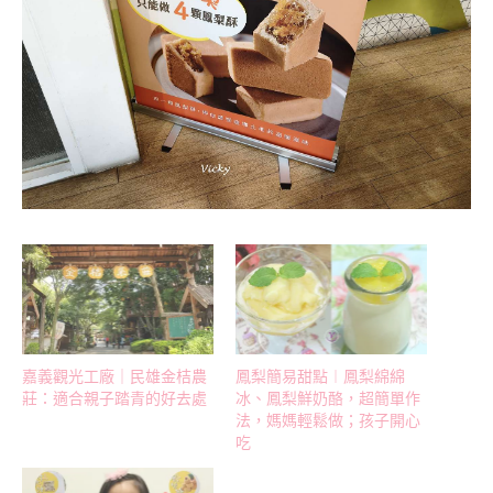
嘉義觀光工廠｜民雄金桔農
鳳梨簡易甜點︱鳳梨綿綿
莊：適合親子踏青的好去處
冰、鳳梨鮮奶酪，超簡單作
法，媽媽輕鬆做；孩子開心
吃