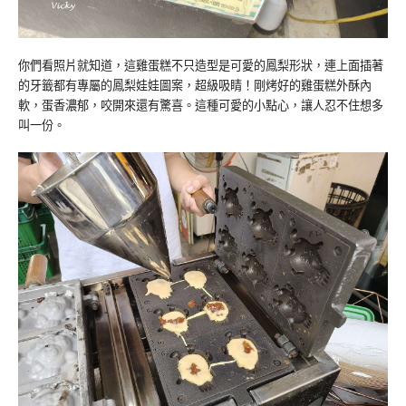
你們看照片就知道，這雞蛋糕不只造型是可愛的鳳梨形狀，連上面插著
的牙籤都有專屬的鳳梨娃娃圖案，超級吸睛！剛烤好的雞蛋糕外酥內
軟，蛋香濃郁，咬開來還有驚喜。這種可愛的小點心，讓人忍不住想多
叫一份。