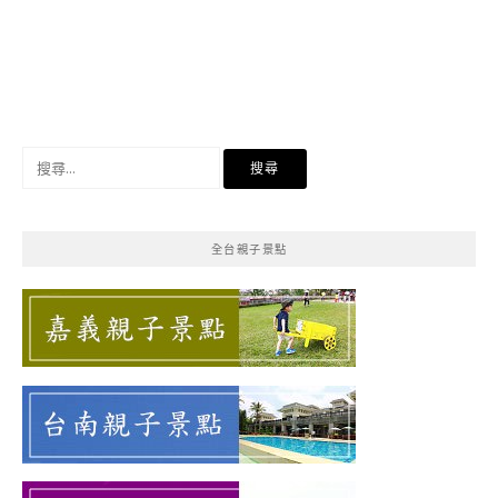
搜
尋
關
鍵
全台親子景點
字: