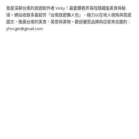
我是深耕台南的旅遊創作者 Vicky！最愛鑽巷弄尋找隱藏版美食與秘
境。網站收錄多篇超夯「台南旅遊懶人包」，極力以在地人視角與質感
圖文，推廣台南的美食、美景與美物。歡迎優質品牌與店家來信邀約：
yhvcgm@gmail.com