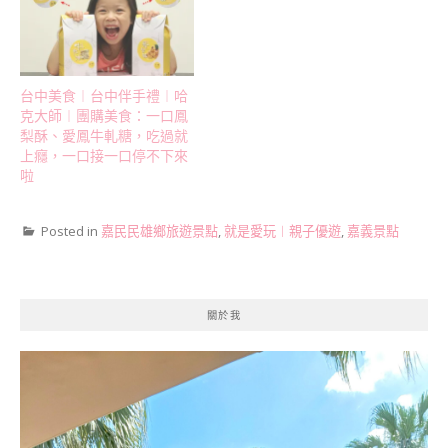
台中美食︱台中伴手禮︱哈
克大師︱團購美食：一口鳳
梨酥、愛鳳牛軋糖，吃過就
上癮，一口接一口停不下來
啦
Posted in
嘉民民雄鄉旅遊景點
,
就是愛玩︱親子優遊
,
嘉義景點
關於我