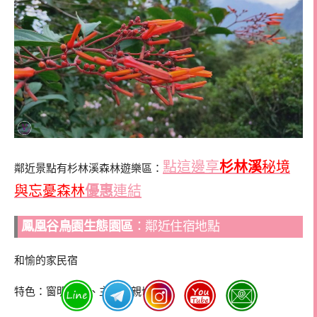
點這邊享
杉林溪
秘境
鄰近景點有杉林溪森林遊樂區：
與忘憂森林
優惠
連結
鳳凰谷鳥園生態園區
：鄰近住宿地點
和愉的家民宿
特色：窗明几淨、主人又親切