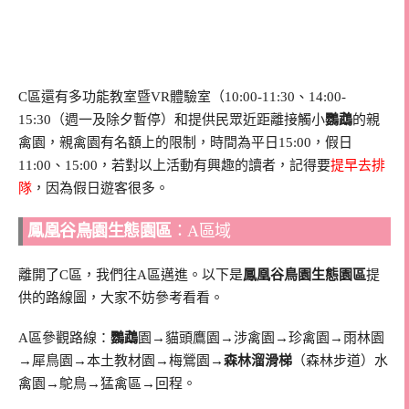
C區還有多功能教室暨VR體驗室（10:00-11:30、14:00-
15:30（週一及除夕暫停）和提供民眾近距離接觸小
鸚鵡
的親
禽園，親禽園有名額上的限制，時間為平日15:00，假日
11:00、15:00，若對以上活動有興趣的讀者，記得要
提早去排
隊
，因為假日遊客很多。
鳳凰谷鳥園生態園區
：A區域
離開了C區，我們往A區邁進。以下是
鳳凰谷鳥園生態園區
提
供的路線圖，大家不妨參考看看。
A區參觀路線：
鸚鵡
園→貓頭鷹園→涉禽園→珍禽園→雨林園
→犀鳥園→本土教材園→梅鶯園→
森林溜滑梯
（森林步道）水
禽園→鴕鳥→猛禽區→回程。