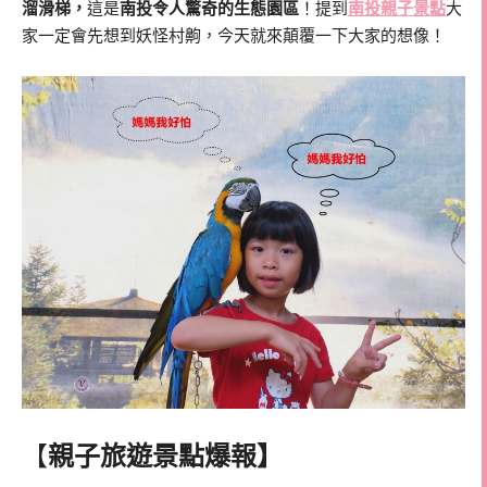
溜滑梯，
這是
南投
令人驚奇的生態園區
！提到
南投親子景點
大
家一定會先想到妖怪村齁，今天就來顛覆一下大家的想像！
【
親子旅遊景點爆報】