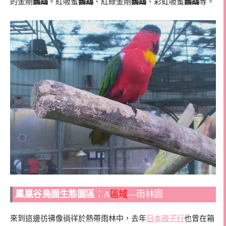
的金剛
鸚鵡
。紅吸蜜
鸚鵡
、紅綠金剛
鸚鵡
、彩虹吸蜜
鸚鵡
等。
鳳凰谷鳥園生態園區
：A
區域
—雨林園
來到這邊彷彿像徜徉於熱帶雨林中，去年
日本親子行
也曾在箱