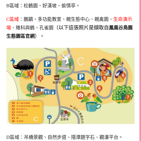
B區域：松鶴園、好漢坡、偷情亭。
C區域
：鴯鶓、多功能教室、親生態中心、親禽園、
生命演示
（以下這張照片是擷取自
場
、雉科與鶴、孔雀園
鳳凰谷鳥園
）
。
生態園區官網
D區域：吊橋景觀、自然步道、隱潭題字石、觀瀑平台。