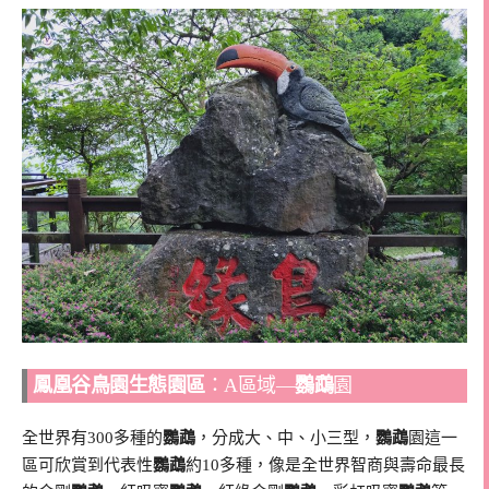
鳳凰谷鳥園生態園區
：A區域—
鸚鵡
園
全世界有300多種的
鸚鵡
，分成大、中、小三型，
鸚鵡
園這一
區可欣賞到代表性
鸚鵡
約10多種，像是全世界智商與壽命最長