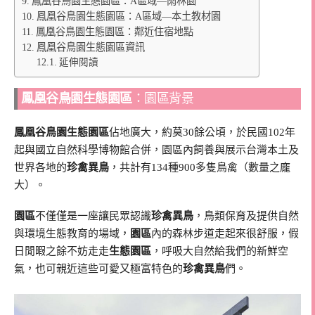
鳳凰谷鳥園生態園區：A區域—雨林園
鳳凰谷鳥園生態園區：A區域—本土教材園
鳳凰谷鳥園生態園區：鄰近住宿地點
鳳凰谷鳥園生態園區資訊
延伸閱讀
鳳凰谷鳥園生態園區
：園區背景
鳳凰谷鳥園生態園區
佔地廣大，約莫30餘公頃，於民國102年
起與國立自然科學博物館合併，園區內飼養與展示台灣本土及
世界各地的
珍禽異鳥
，共計有134種900多隻鳥禽（數量之龐
大）。
園區
不僅僅是一座讓民眾認識
珍禽異鳥
，鳥類保育及提供自然
與環境生態教育的場域，
園區
內的森林步道走起來很舒服，假
日閒暇之餘不妨走走
生態園區
，呼吸大自然給我們的新鮮空
氣，也可親近這些可愛又極富特色的
珍禽異鳥
們。