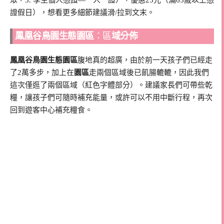
證假日），想看更多細節建議滑/拉到文末。
鳳凰谷鳥園生態園區
：區
域分佈
鳳凰谷鳥園生態園區
腹地真的超廣，由於前一天孩子們已經走
了2萬多步，加上在
園區
走兩個區域後已飢腸轆轆，因此我們
這次僅逛了兩個區域（紅色字體部分）。建議家長們可帶些乾
糧，讓孩子們可隨時補充能量，或許可以不用中斷行程，再次
回到遊客中心補充糧食。