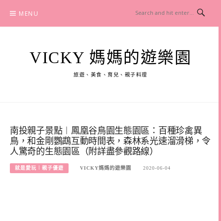
Skip
MENU
to
content
VICKY 媽媽的遊樂園
旅遊、美食、育兒、親子料理
南投親子景點︱鳳凰谷鳥園生態園區：百種珍禽異
鳥，和金剛鸚鵡互動時間表，森林系光速溜滑梯，令
人驚奇的生態園區（附詳盡參觀路線）
就是愛玩︱親子優遊
VICKY媽媽的遊樂園
2020-06-04