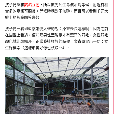
孩子們想和
鸚鵡互動
，所以
就先到生命演示場等候，附近有相
當多的鳥類可觀賞，等候時絕對不無聊，而且可以看到千元大
鈔上的藍腹鷴等鳥類。
孩子們一看到藍腹鷴便大聲的說：原來是長這樣啊！因為之前
在圖鑑上看過，便知曉男性藍腹鷴才有漂亮的羽毛，女性羽毛
顏色就比較黯淡，正當我這樣想的時候，文青哥冒出一句：女
生好樸素（這樣形容好像也沒錯><）。