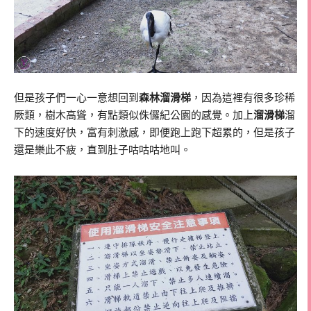
但是孩子們一心一意想回到
森林溜滑梯
，因為這裡有很多珍稀
厥類，樹木高聳，有點類似侏儸紀公園的感覺。加上
溜滑梯
溜
下的速度好快，富有刺激感，即便跑上跑下超累的，但是孩子
還是樂此不疲，直到肚子咕咕咕地叫。