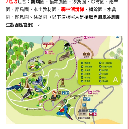
：
鸚鵡
園、貓頭鷹園、涉禽園、珍禽園、雨林
A區域
包含
園、犀鳥園、本土教材園、
森林溜滑梯
、梅鶯園、水禽
園、鴕鳥園、猛禽園
（以下這張照片是擷取自
鳳凰谷鳥園
）
。
生態園區官網