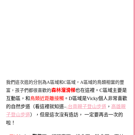
我們這次逛的分別為A區域和C區域，A區域的鳥類相當的豐
森林溜滑梯
也在這裡。C區域主要是
富，孩子們都很喜歡的
互動區，和
鳥類近距離接觸
。D區域是Vicky個人非常喜歡
的自然步道（看這裡就知道–
-台南親子登山步道
，
高雄親
子登山步道
），但是這次沒有造訪， 一定要再去一次的
啦！