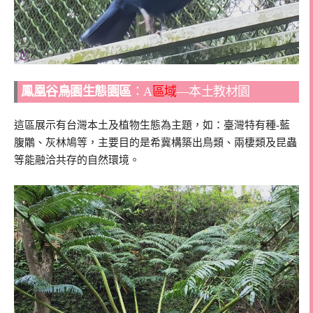
鳳凰谷鳥園生態園區
：A
區域
—本土教材園
這區展示有台灣本土及植物生態為主題，如：臺灣特有種-藍
腹鷴、灰林鳩等，主要目的是希冀構築出鳥類、兩棲類及昆蟲
等能融洽共存的自然環境。