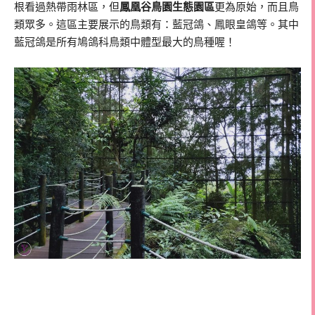
根看過熱帶雨林區，但
鳳凰谷鳥園生態園區
更為原始，而且鳥
類眾多。這區主要展示的鳥類有：藍冠鴿、鳳眼皇鴿等。其中
藍冠鴿是所有鳩鴿科鳥類中體型最大的鳥種喔！