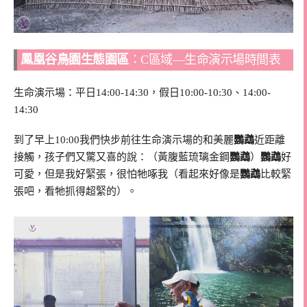
鳳凰谷鳥園生態園區
：C區域—生命演示場時間表
生命演示場：平日14:00-14:30，假日10:00-10:30、14:00-
14:30
到了早上10:00我們快步前往生命演示場的和美麗
鸚鵡
近距離
接觸，孩子們又驚又喜的說：（黃腹藍琉璃金鋼
鸚鵡
）
鸚鵡
好
可愛，但是我好緊張，很怕牠啄我（看起來好像是
鸚鵡
比較緊
張吧，看牠抓得超緊的）。