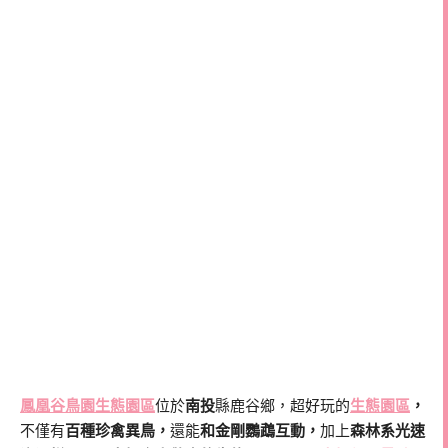
鳳凰谷鳥園生態園區
位於
南投
縣鹿谷鄉，超好玩的
生態園區
，
不僅有
百種珍禽異鳥，
還能
和金剛鸚鵡互動，
加上
森林系光速