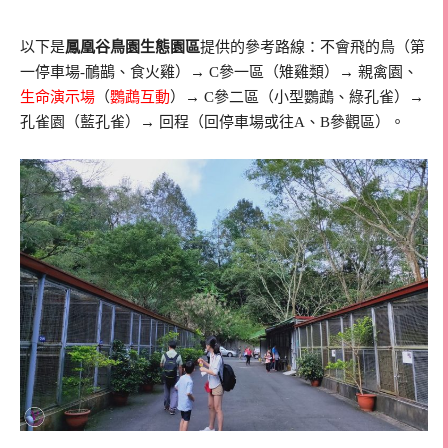
以下是
鳳凰谷鳥園生態園區
提供的參考路線：不會飛的鳥（第
一停車場-鴯鶓、食火雞）→ C參一區（雉雞類）→ 親禽園、
生命演示場
（
鸚鵡互動
）→ C參二區（小型鸚鵡、綠孔雀）→
孔雀園（藍孔雀）→ 回程（回停車場或往A、B參觀區）。