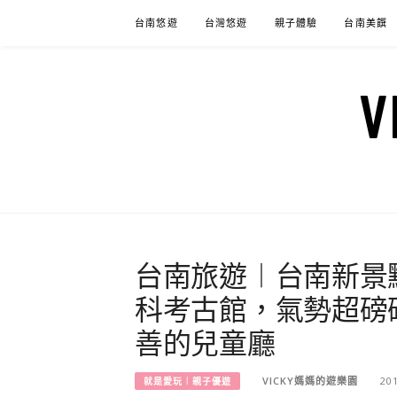
Skip
台南悠遊
台灣悠遊
親子體驗
台南美饌
to
content
台南旅遊︱台南新景
科考古館，氣勢超磅
善的兒童廳
VICKY媽媽的遊樂園
20
就是愛玩︱親子優遊