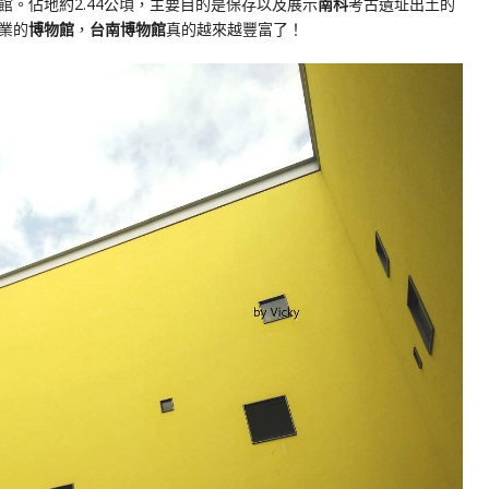
館。佔地約2.44公頃，主要目的是保存以及展示
南科
考古遺址出土的
業的
博物館
，
台南博物館
真的越來越豐富了！