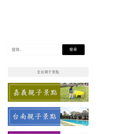
搜
尋
關
鍵
全台親子景點
字: