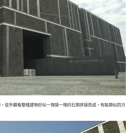
像的，從外觀看整幢建物好似一塊接一塊的石頭拼接而成，有點類似四方