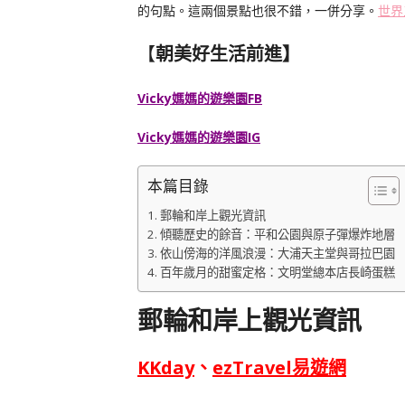
的句點。這兩個景點也很不錯，一併分享。
世界
【
朝美好生活前進】
Vicky媽媽的遊樂園FB
Vicky媽媽的遊樂園IG
本篇目錄
郵輪和岸上觀光資訊
傾聽歷史的餘音：平和公園與原子彈爆炸地層
依山傍海的洋風浪漫：大浦天主堂與哥拉巴園
百年歲月的甜蜜定格：文明堂總本店長崎蛋糕
郵輪和岸上觀光資訊
KKday
、
ezTravel易遊網