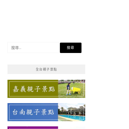
搜
尋
關
鍵
全台親子景點
字: