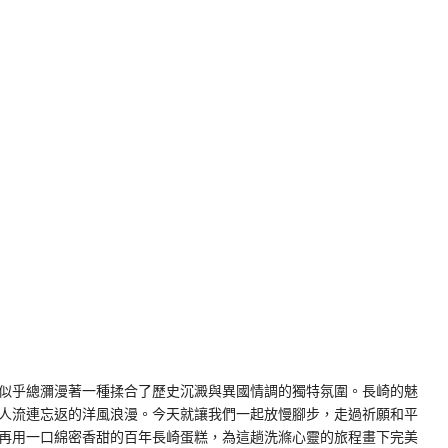
似乎總瀰漫著一種揉合了歷史沉澱與異國情調的獨特氛圍。長崎的魅
人流連忘返的洋風浪漫。今天就讓我們一起放慢腳步，走過祈願和平
再用一口綿密香甜的百年長崎蛋糕，為這趟洗滌心靈的旅程畫下完美