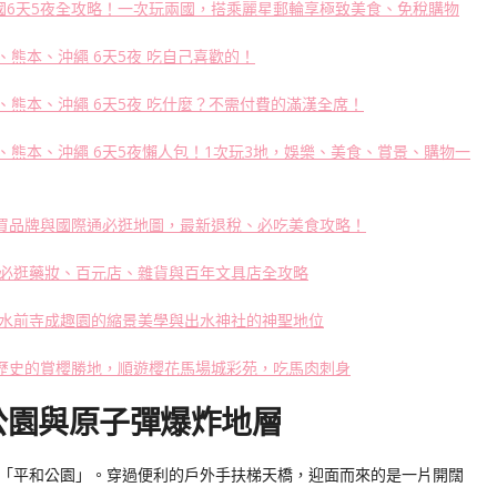
雙國6天5夜全攻略！一次玩兩國，搭乘麗星郵輪享極致美食、免稅購物
、熊本、沖繩 6天5夜 吃自己喜歡的！
、熊本、沖繩 6天5夜 吃什麼？不需付費的滿漢全席！
崎、熊本、沖繩 6天5夜懶人包！1次玩3地，娛樂、美食、賞景、購物一
O必買品牌與國際通必逛地圖，最新退稅、必吃美食攻略！
必逛藥妝、百元店、雜貨與百年文具店全攻略
水前寺成趣園的縮景美學與出水神社的神聖地位
年歷史的賞櫻勝地，順遊櫻花馬場城彩苑，吃馬肉刺身
公園與原子彈爆炸地層
「平和公園」。穿過便利的戶外手扶梯天橋，迎面而來的是一片開闊