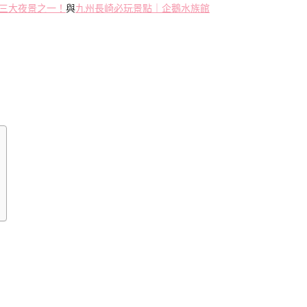
三大夜景之一！
與
九州長崎必玩景點｜企鵝水族館