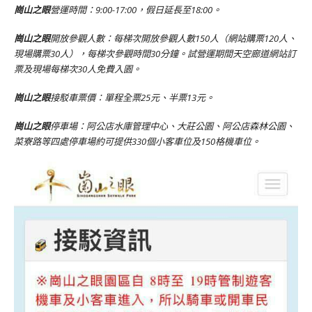
崗山之眼
營運時間：9:00-17:00，假日延長至18:00。
崗山之眼
開放參觀人數：每梯次開放參觀人數150人（網站購票120人、
現場購票30人），每梯次參觀時間30分鐘。試營運期間天空廊道網站訂
票及現場每梯次30人免費入園。
崗山之眼
接駁車票價：單程全票25元、半票13元。
崗山之眼
停車場：阿公店水庫管理中心、大莊公園、阿公店森林公園、
菜寮路等四處停車場約可提供330個小客車位及150格機車位。