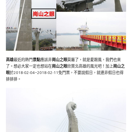
高雄
最近的熱門
景點
應該非
崗山之眼
莫屬了，就是愛跟風，我們也來
了。想必大家一定也想站在
崗山之眼
欣賞北高雄的風光吧！加上
崗山之
眼
於2018-02-04~2018-02-11免門票，不要說假日，就連非假日也得
排排排。