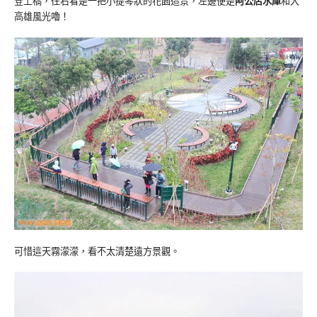
登上橋，往右看是一把小提琴狀的花園造景，左邊便是
阿公店水庫
和大
高雄風光嚕！
可惜這天霧濛濛，看不太清楚遠方景觀。