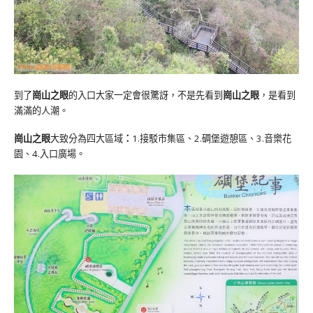
到了
崗山之眼
的入口大家一定會很驚訝，不是先看到
崗山之眼
，是看到
滿滿的人潮。
崗山之眼
大致分為四大區域
：
1.接駁市集區、2.碉堡遊憩區、3.音樂花
園、4.入口廣場。