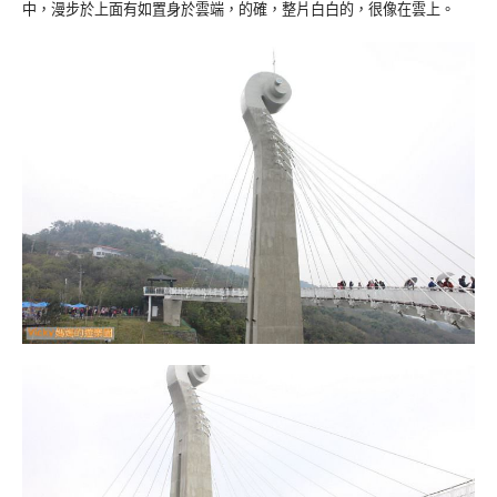
中，漫步於上面有如置身於雲端，的確，整片白白的，很像在雲上。