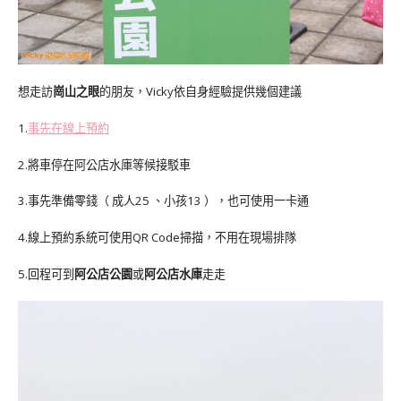
想走訪
崗山之眼
的朋友，Vicky依自身經驗提供幾個建議
1.
事先在線上預約
2.將車停在阿公店水庫等候接駁車
3.事先準備零錢（ 成人25 、小孩13 ），也可使用一卡通
4.線上預約系統可使用QR Code掃描，不用在現場排隊
5.回程可到
阿公店公園
或
阿公店水庫
走走