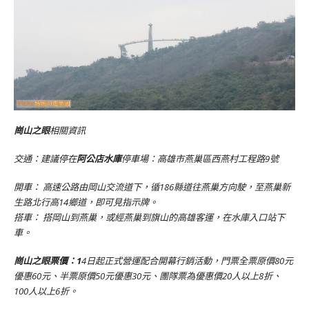
崗山之眼
相關資訊
交通：建議停在
阿公店水庫
停車場：高雄市燕巢區西燕村工程路9號
開車： 高速公路由岡山交流道下，循186縣道往燕巢方向駛，至燕巢新
生路北行高14鄉道，即可見指示牌。
搭車： 搭岡山到燕巢，或經燕巢到旗山的高雄客運，在水庫入口站下
車。
崗山之眼票價：1
4日起正式營運配合開幕行銷活動，門票全票原價80元
優惠60元、半票原價50元優惠30元、團隊票為優惠價20人以上8折、
100人以上6折。