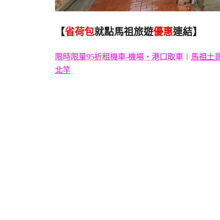
【
省荷包
就點馬祖旅遊
優惠
連結】
限時限量95折租機車-機場・港口取車
︱
馬祖土
北竿