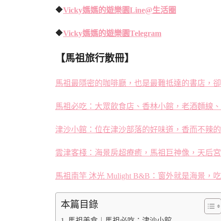
🔶
Vicky媽媽的遊樂園
Line@生活圈
🔶
Vicky媽媽的遊樂園
Telegram
【馬祖旅行散冊】
馬祖最隱密的咖啡廳，也是最難抵達的書店，卻
馬祖必吃：大眾飲食店、香林小館，老酒麵線、
津沙小館：位在津沙部落的好味道，香而不辣的
雲津客棧：海景房超療癒，馬祖巨神像，天后宮
馬祖南竿 沐光 Mulight B&B：窗外就是
本篇目錄
馬祖美食︱馬祖必吃：津沙小館