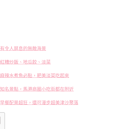
有令人屏息的無敵海景
紅糟炒飯、地瓜餃、淡菜
麻辣水煮魚必點，肥美淡菜吃起來
知名景點，馬港商圈小吃街都在附近
海景，吃早餐配景超狂，還可漫步超美津沙聚落