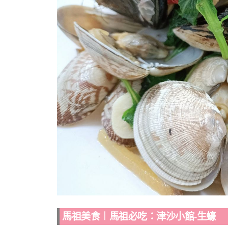
馬祖美食︱馬祖必吃：津沙小館-生蠔