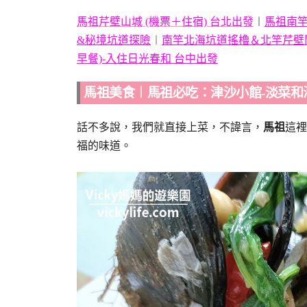
馬祖芹壁山城 (機票＋住宿) 台北出發
︱
馬祖南竿
&秘境坑道探險
︱
南竿北海坑道搖櫓＆北竿芹壁
早餐)-入住日光春和 台中出發
馬祖美食︱馬祖必吃：津沙小館-淡菜和
話不多說，我們就直接上菜，不諱言，
馬祖
這裡
福的味道。