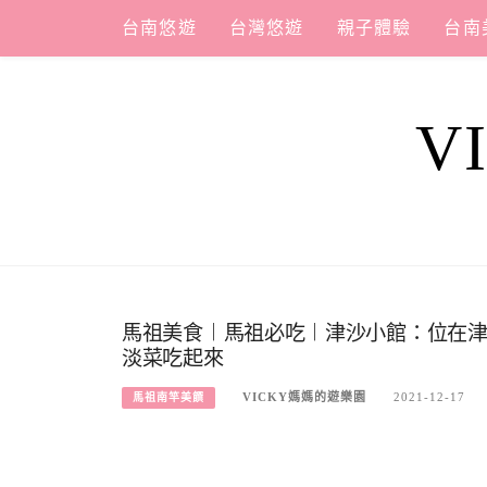
Skip
台南悠遊
台灣悠遊
親子體驗
台南
to
content
V
馬祖美食︱馬祖必吃︱津沙小館：位在
淡菜吃起來
VICKY媽媽的遊樂園
2021-12-17
馬祖南竿美饌