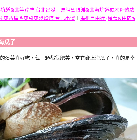
坑道&北竿芹壁 台北出發
︱
馬祖藍眼淚&北海坑道獨木舟體驗
閩東古厝＆東引東湧燈塔 台北出發
︱
馬祖自由行 (機票&住宿&
海瓜子
的淡菜真好吃，每一顆都很肥美，當它碰上海瓜子，真的是幸