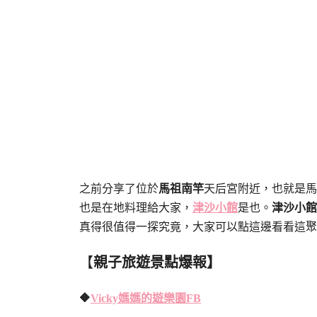
之前分享了位於
馬祖南竿
天后宮附近，也就是馬
也是在地料理給大家，
津沙小館
是也。
津沙小館
真得很值得一探究竟，大家可以點這邊看看這聚
【
親子旅遊景點爆報】
🔶
Vicky媽媽的遊樂園FB