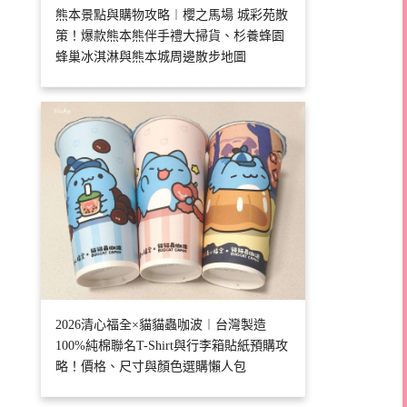
熊本景點與購物攻略︱櫻之馬場 城彩苑散
策！爆款熊本熊伴手禮大掃貨、杉養蜂園
蜂巢冰淇淋與熊本城周邊散步地圖
2026清心福全×貓貓蟲咖波︱台灣製造
100%純棉聯名T-Shirt與行李箱貼紙預購攻
略！價格、尺寸與顏色選購懶人包