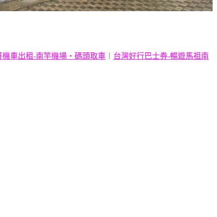
哥機車出租-南竿機場
・
碼頭取車
︱
台灣好行巴士券-暢遊馬祖南