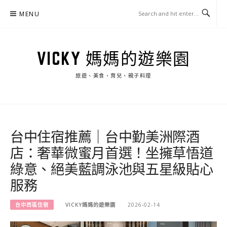
Skip
MENU
to
content
VICKY 媽媽的遊樂園
旅遊、美食、育兒、親子料理
台中住宿推薦｜台中勤美洲際酒
店：奢華微蜜月首選！坐擁草悟道
綠意、絕美藍調泳池與五星級貼心
服務
台中西區住宿
VICKY媽媽的遊樂園
2026-02-14