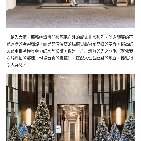
一踏入大廳，那種喧囂瞬間被隔絕在外的感覺非常強烈。映入眼簾的不
是冰冷的金碧輝煌，而是充滿溫度的綠植與藝術品交織的空間。挑高的
大廳垂掛著極具張力的水晶燈飾，像是一片片飄落的光之羽毛（就像我
照片裡拍的那樣，現場看真的震撼），搭配大理石紋路的地面，優雅得
令人屏息。