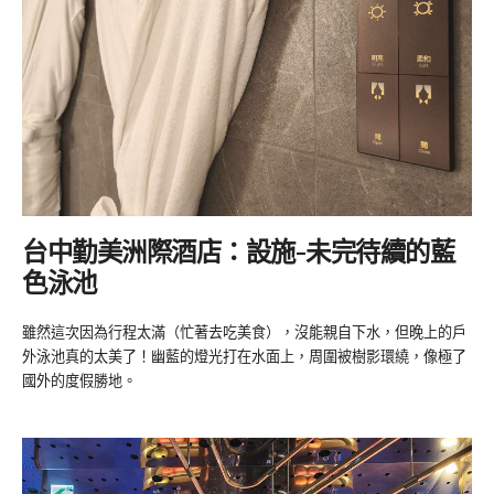
台中勤美洲際酒店：
設施-未完待續的藍
色泳池
雖然這次因為行程太滿（忙著去吃美食），沒能親自下水，但晚上的戶
外泳池真的太美了！幽藍的燈光打在水面上，周圍被樹影環繞，像極了
國外的度假勝地。