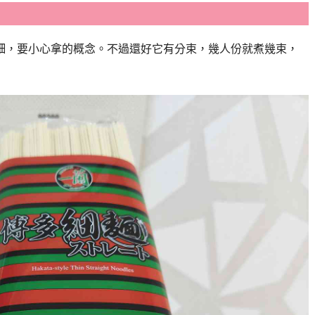
細，要小心拿的概念。不過還好它有分束，幾人份就煮幾束，