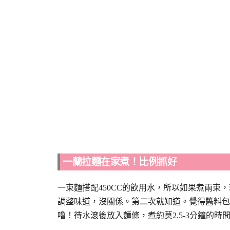
一蘭拉麵在家煮！比例抓好
一
束麵搭配450CC的飲用水，所以如果煮兩束
調整味道
，沒關係。第二次就知道。覺得醬料包
嚕！待水滾後放入麵條，煮約莫2.5-3分鐘的