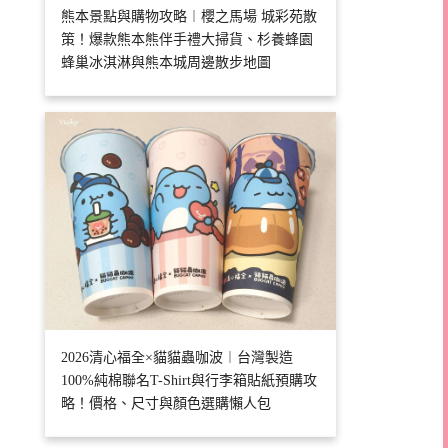
熊本景點與購物攻略︱櫻之馬場 城彩苑散
策！爆款熊本熊伴手禮大掃貨、杉養蜂園
蜂巢冰淇淋與熊本城周邊散步地圖
2026清心福全×貓貓蟲咖波︱台灣製造
100%純棉聯名T-Shirt與行李箱貼紙預購攻
略！價格、尺寸與顏色選購懶人包