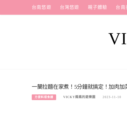
Skip
台南悠遊
台灣悠遊
親子體驗
台南
to
content
V
一蘭拉麵在家煮！5分鐘就搞定！加肉加
VICKY媽媽的遊樂園
2023-11-10
方便料理食譜