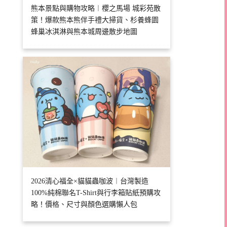
熊本景點與購物攻略︱櫻之馬場 城彩苑散
策！爆款熊本熊伴手禮大掃貨、杉養蜂園
蜂巢冰淇淋與熊本城周邊散步地圖
2026清心福全×貓貓蟲咖波︱台灣製造
100%純棉聯名T-Shirt與行李箱貼紙預購攻
略！價格、尺寸與顏色選購懶人包