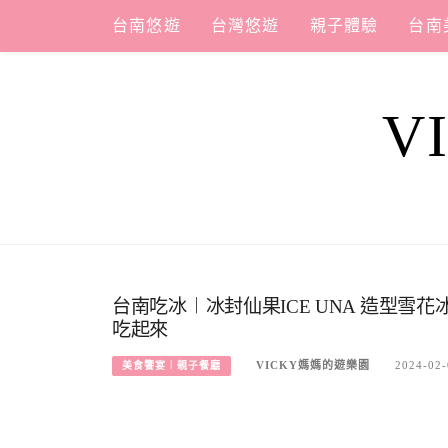
Skip
台南悠遊
台灣悠遊
親子體驗
台南
to
content
V
台南吃冰︱冰封仙果ICE UNA 造型雪
吃起來
VICKY媽媽的遊樂園
2024-02-
美食饗宴︱親子餐廳