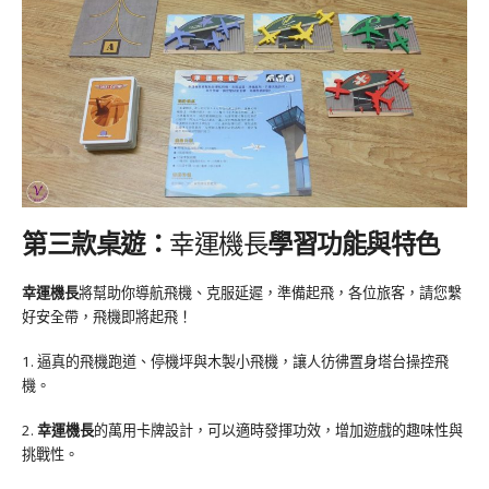
第三款桌遊：
幸運機長
學習功能與特色
幸運機長
將幫助你導航飛機、克服延遲，準備起飛，各位旅客，請您繫
好安全帶，飛機即將起飛！
1. 逼真的飛機跑道、停機坪與木製小飛機，讓人彷彿置身塔台操控飛
機。
2.
幸運機長
的萬用卡牌設計，可以適時發揮功效，增加遊戲的趣味性與
挑戰性。