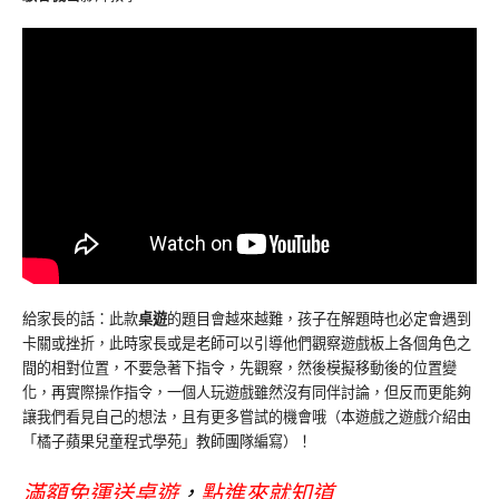
給家長的話：此款
桌遊
的題目會越來越難，孩子在解題時也必定會遇到
卡關或挫折，此時家長或是老師可以引導他們觀察遊戲板上各個角色之
間的相對位置，不要急著下指令，先觀察，然後模擬移動後的位置變
化，再實際操作指令，一個人玩遊戲雖然沒有同伴討論，但反而更能夠
讓我們看見自己的想法，且有更多嘗試的機會哦（本遊戲之遊戲介紹由
「橘子蘋果兒童程式學苑」教師團隊編寫）！
滿額免運送桌遊
，
點進來就知道