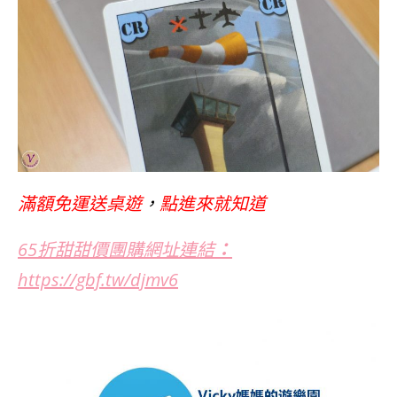
滿額免運送桌遊
，
點進來就知道
65折甜甜價團購網址連結
：
https://gbf.tw/djmv6