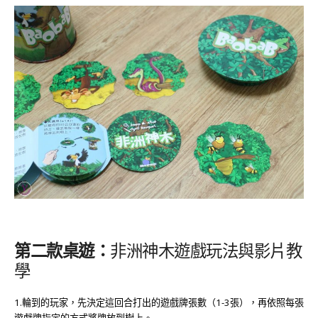
第二款桌遊：
非洲神木遊戲玩法與影片教
學
1.
輪到的玩家，先決定這回合打出的遊戲牌張數（
1-3
張），再依照每張