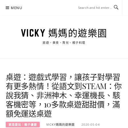
Skip
MENU
to
content
VICKY 媽媽的遊樂園
旅遊、美食、育兒、親子料理
桌遊：遊戲式學習，讓孩子對學習
有更多熱情！從語文到STEAM：你
說我猜、非洲神木、幸運機長、駭
客機密等，10多款桌遊甜甜價，滿
額免運送桌遊
就是愛玩︱親子優遊
VICKY媽媽的遊樂園
2020-05-04