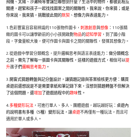
飛機、太陽、沙灘椅等會讓您聯想到什麼？生活中的物件，都彼此相互
關連，趕緊和孩子一起找找圖案之間的關聯性，我來說，你來猜；或是
你來說，我來猜，挑戰彼此間的
默契
、想像力與表達能力。
1.色彩豐富且容易辨識的110張物件圖卡，
刺激創意
與
想像
：
110張精
緻的圖卡可以讓學齡前的小小孩開啟
對
物品
的
認知學習
，到了國小階
段，字彙量較大後，便可作圖卡與圖卡之間的關聯性，發揮其想像力。
2.從遊戲中學習分類概念，提升邏輯思考與語言表達能力
：做分類概念
之前，需先了解每一張圖卡與其關聯性，這樣的遊戲方式，相信可以
提
升
孩子們
邏輯思考能力
。
3.
開窗式猜題轉盤與記分盤設計，讓猜題記錄與答案檢核更方便：購買
桌遊前還想說是不是需要拿紙和筆記錄下來，沒想到猜題轉盤不但解決
了這個問題，還
增加
了遊戲過程中的
趣味
性。
4.
多種變形玩法
，可進行單人、多人、團體遊戲，越玩越好玩
：桌遊內
的說明書有多種（5種）變形玩法，
讓
桌遊
不再僅有一種玩法
，
而且可
適用於單人或多人
。