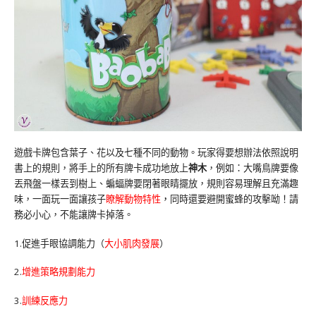
遊戲卡牌包含葉子、花以及七種不同的動物。玩家得要想辦法依照說明
書上的規則，將手上的所有牌卡成功地放上
神木
，例如：大嘴鳥牌要像
丟飛盤一樣丟到樹上、蝙蝠牌要閉著眼睛擺放，規則容易理解且充滿趣
味，一面玩一面讓孩子
瞭解動物特性
，
同時還要避開蜜蜂的攻擊呦！請
務必小心，不能讓牌卡掉落。
1.促進手眼協調能力（
大小肌肉發展
）
2.
增進策略規劃能力
3.
訓練反應力