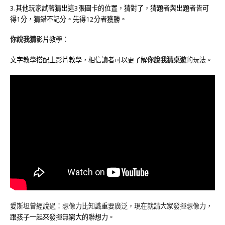
3.
其他玩家試著猜出這
3
張圖卡的位置，猜對了，猜題者與出題者皆可
得
1
分，猜錯不記分。先得
12
分者獲勝。
你說我猜
影片教學
：
文字教學搭配上影片教學，相信讀者可以更了解
你說我猜桌遊
的玩法
。
愛斯坦曾經說過：想像力比知識重要廣泛，現在就請大家發揮想像力
，
跟孩子一起來發揮無窮大的聯想力
。