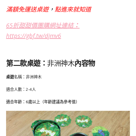
滿額免運送桌遊
，
點進來就知道
65折甜甜價團購網址連結
：
https://gbf.tw/djmv6
第二款桌遊：
非洲神木
內容物
桌遊
名稱：非洲神木
適合人數：2-4人
適合年齡：
6
歲以上（年齡建議為參考值）