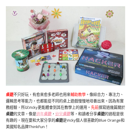
桌遊
不只好玩，有愈來愈多老師也用來
輔助教學
。像綜合力、專注力、
邏輯思考等能力，也都能從不同的桌上遊戲慢慢地培養出來。因為有實
務經驗，所以Vicky更能體會到其在教學上的運用。
先前
撰寫過幾篇關於
桌遊
的文章，像是
過年
桌遊
，
幼兒
桌遊
等，和讀者分享
桌遊
的過程是很
有趣的，現在要和大家分享的
桌遊
是Vicky個人很喜歡的Blue Orange和
美國知名品牌ThinkFun！