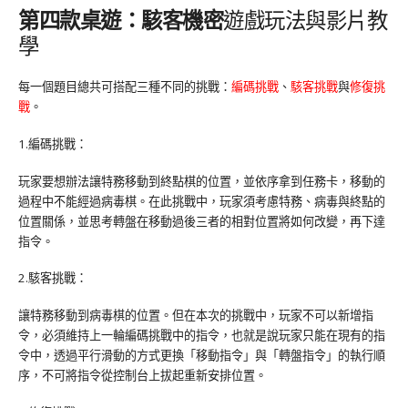
第四款桌遊：駭客機密
遊戲玩法與影片教
學
每一個題目總共可搭配三種不同的挑戰：
編碼挑戰
、
駭客挑戰
與
修復挑
戰
。
1.編碼挑戰：
玩家要想辦法讓特務移動到終點棋的位置，並依序拿到任務卡，移動的
過程中不能經過病毒棋。在此挑戰中，玩家須考慮特務、病毒與終點的
位置關係，並思考轉盤在移動過後三者的相對位置將如何改變，再下達
指令。
2.駭客挑戰：
讓特務移動到病毒棋的位置。但在本次的挑戰中，玩家不可以新增指
令，必須維持上一輪編碼挑戰中的指令，也就是說玩家只能在現有的指
令中，透過平行滑動的方式更換「移動指令」與「轉盤指令」的執行順
序，不可將指令從控制台上拔起重新安排位置。