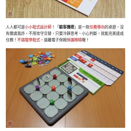
人人都可是
小小程式設計師
！「
駭客機密
」是一款
任務導向
的桌遊，沒
有爾虞我詐，不用攻守交替，只要冷靜思考、小心判斷，就能完美達成
任務！
不插電學程式
，遠離電子保姆
保護眼睛
喔！