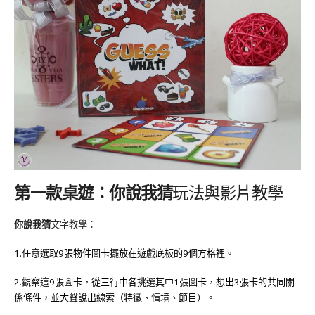
第一款桌遊：你說我猜
玩法與影片教學
你說我猜
文字教學：
1.
任意選取
9
張物件圖卡擺放在遊戲底板的
9
個方格裡。
2.
觀察這
9
張圖卡，從三行中各挑選其中
1
張圖卡，想出
3
張卡的共同關
係條件，並大聲說出線索（特徵、情境、節目）。