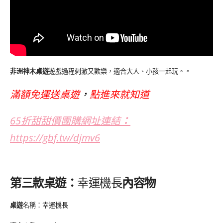
非洲神木桌遊
遊戲過程刺激又歡樂，適合大人、小孩一起玩。。
滿額免運送桌遊
，
點進來就知道
65折甜甜價團購網址連結
：
https://gbf.tw/djmv6
第三款桌遊：
幸運機長
內容物
桌遊
名稱：幸運機長