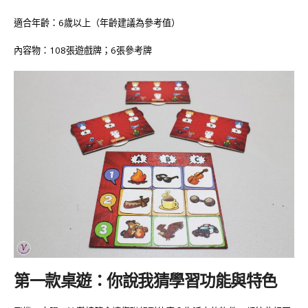
適合年齡：
6
歲以上（年齡建議為參考值）
內容物：
108
張遊戲牌；
6
張參考牌
第一款桌遊：你說我猜
學習功能與特色