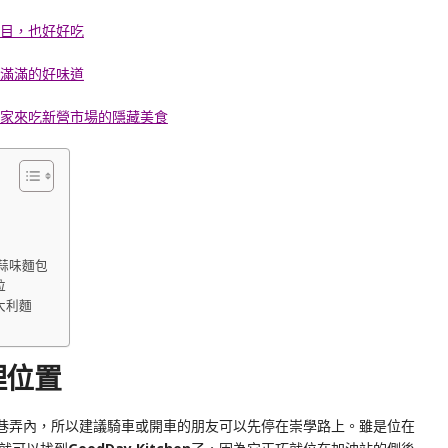
目，也好好吃
滿滿的好味道
家來吃新營市場的隱藏美食
湯 蒜味麵包
拉
義大利麵
地理位置
巷弄內，所以建議騎車或開車的朋友可以先停在崇學路上。雖是位在