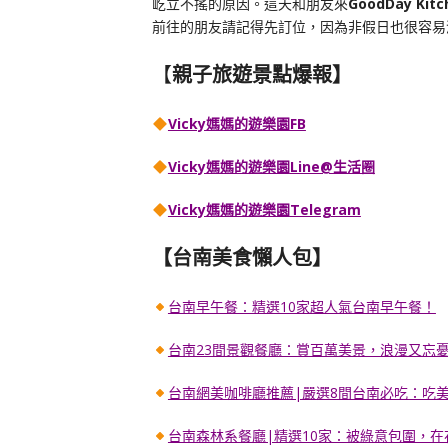
屹立不搖的原因。這天和朋友來
GoodDay Kitc
前往的朋友請記得先訂位，因為非假日也很容易
【
親子旅遊景點爆報】
Vicky媽媽的遊樂園FB
Vicky媽媽的遊樂園
Line@生活圈
Vicky媽媽的遊樂園
Telegram
【台南美食懶人包】
台南早午餐：精選10家超人氣台南早午餐！
台南23間景觀餐廳：賞百萬美景，浪漫又忘
台南網美咖啡廳推薦|嚴選8間台南必吃：吃
台南森林系餐廳|精選10家：被綠意包圍，