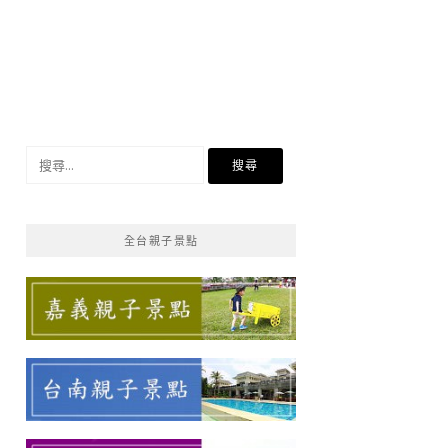
搜
尋
關
鍵
全台親子景點
字: