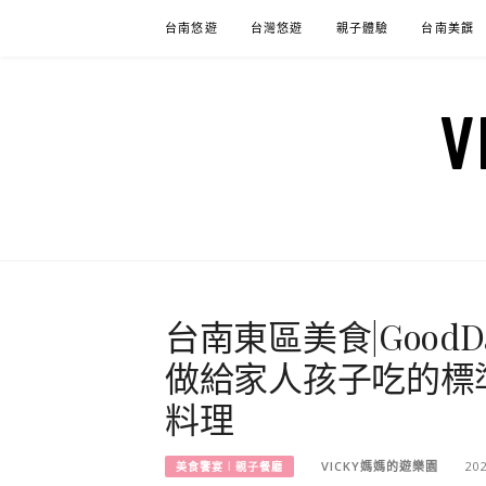
Skip
台南悠遊
台灣悠遊
親子體驗
台南美饌
to
content
台南東區美食|GoodD
做給家人孩子吃的標
料理
VICKY媽媽的遊樂園
20
美食饗宴︱親子餐廳