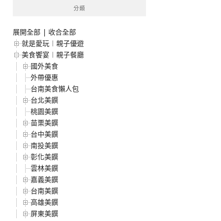
分類
展開全部
|
收合全部
就是愛玩︱親子優遊
美食饗宴︱親子餐廳
國外美食
外帶優惠
台南美食懶人包
台北美饌
桃園美饌
苗栗美饌
台中美饌
南投美饌
彰化美饌
雲林美饌
嘉義美饌
台南美饌
高雄美饌
屏東美饌