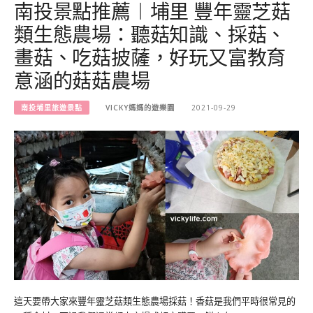
南投景點推薦︱埔里 豐年靈芝菇
類生態農場：聽菇知識、採菇、
畫菇、吃菇披薩，好玩又富教育
意涵的菇菇農場
南投埔里旅遊景點
VICKY媽媽的遊樂園
2021-09-29
這天要帶大家來豐年靈芝菇類生態農場採菇！香菇是我們平時很常見的