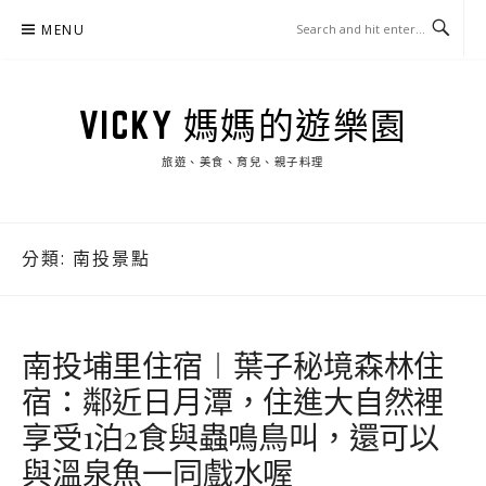
Skip
MENU
to
content
VICKY 媽媽的遊樂園
旅遊、美食、育兒、親子料理
分類:
南投景點
南投埔里住宿︱葉子秘境森林住
宿：鄰近日月潭，住進大自然裡
享受1泊2食與蟲鳴鳥叫，還可以
與溫泉魚一同戲水喔