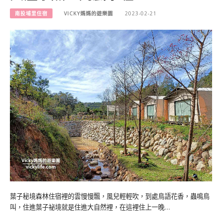
南投埔里住宿
VICKY媽媽的遊樂園
2023-02-21
葉子秘境森林住宿裡的雲慢慢飄，風兒輕輕吹，到處鳥語花香，蟲鳴鳥
叫，住進葉子祕境就是住進大自然裡，在這裡住上一晚…