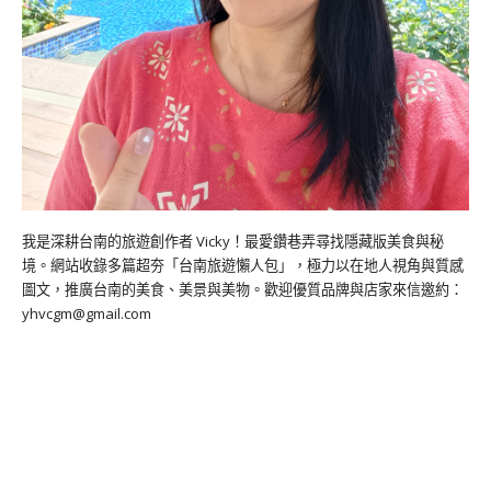
我是深耕台南的旅遊創作者 Vicky！最愛鑽巷弄尋找隱藏版美食與秘
境。網站收錄多篇超夯「台南旅遊懶人包」，極力以在地人視角與質感
圖文，推廣台南的美食、美景與美物。歡迎優質品牌與店家來信邀約：
yhvcgm@gmail.com