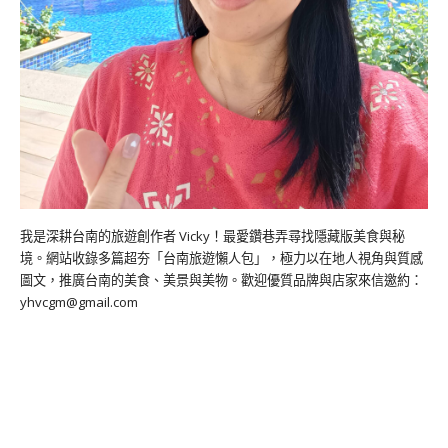
我是深耕台南的旅遊創作者 Vicky！最愛鑽巷弄尋找隱藏版美食與秘
境。網站收錄多篇超夯「台南旅遊懶人包」，極力以在地人視角與質感
圖文，推廣台南的美食、美景與美物。歡迎優質品牌與店家來信邀約：
yhvcgm@gmail.com