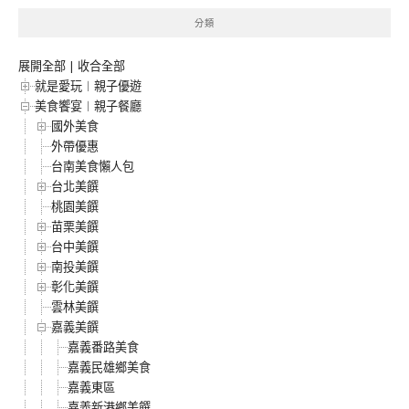
分類
展開全部
|
收合全部
就是愛玩︱親子優遊
美食饗宴︱親子餐廳
國外美食
外帶優惠
台南美食懶人包
台北美饌
桃園美饌
苗栗美饌
台中美饌
南投美饌
彰化美饌
雲林美饌
嘉義美饌
嘉義番路美食
嘉義民雄鄉美食
嘉義東區
嘉義新港鄉美饌