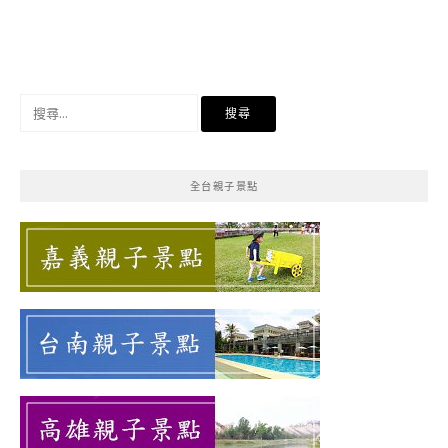
搜
尋
關
鍵
全台親子景點
字: