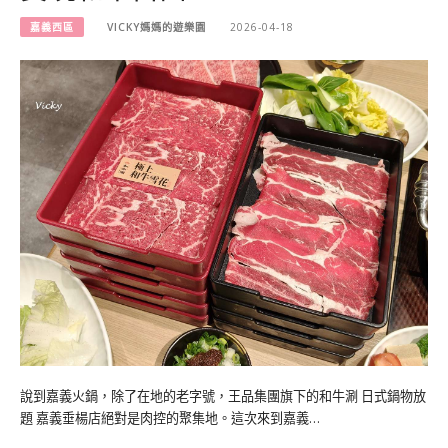
嘉義西區
VICKY媽媽的遊樂園
2026-04-18
說到嘉義火鍋，除了在地的老字號，王品集團旗下的和牛涮 日式鍋物放
題 嘉義垂楊店絕對是肉控的聚集地。這次來到嘉義…