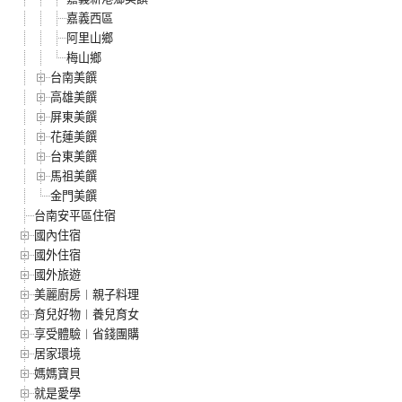
嘉義西區
阿里山鄉
梅山鄉
台南美饌
高雄美饌
屏東美饌
花蓮美饌
台東美饌
馬祖美饌
金門美饌
台南安平區住宿
國內住宿
國外住宿
國外旅遊
美麗廚房︱親子料理
育兒好物︱養兒育女
享受體驗︱省錢團購
居家環境
媽媽寶貝
就是愛學