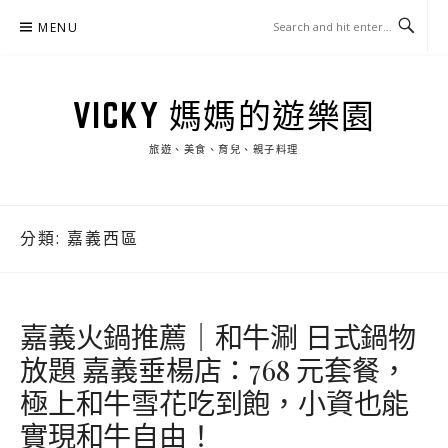
Skip
MENU
to
content
VICKY 媽媽的遊樂園
旅遊、美食、育兒、親子料理
分類:
嘉義西區
嘉義火鍋推薦｜和牛涮 日式鍋物
放題 嘉義垂楊店：768 元套餐，
極上和牛雪花吃到飽，小資也能
實現和牛自由！